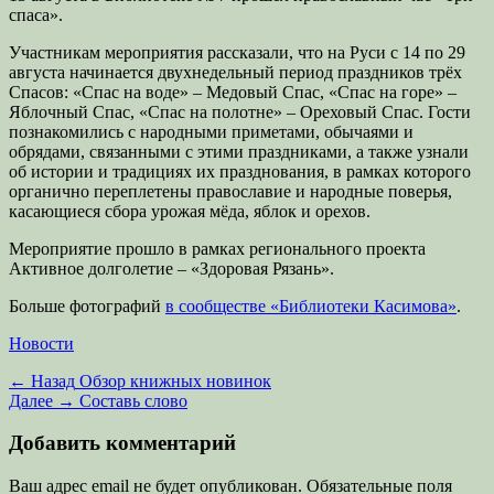
спаса».
Участникам мероприятия рассказали, что на Руси с 14 по 29
августа начинается двухнедельный период праздников трёх
Спасов: «Спас на воде» – Медовый Спас, «Спас на горе» –
Яблочный Спас, «Спас на полотне» – Ореховый Спас. Гости
познакомились с народными приметами, обычаями и
обрядами, связанными с этими праздниками, а также узнали
об истории и традициях их празднования, в рамках которого
органично переплетены православие и народные поверья,
касающиеся сбора урожая мёда, яблок и орехов.
Мероприятие прошло в рамках регионального проекта
Активное долголетие – «Здоровая Рязань».
Больше фотографий
в сообществе «Библиотеки Касимова»
.
Категории
Новости
Навигация
Предыдущая
← Назад
Обзор книжных новинок
запись:
Следующая
Далее →
Составь слово
по
запись:
записям
Добавить комментарий
Ваш адрес email не будет опубликован.
Обязательные поля