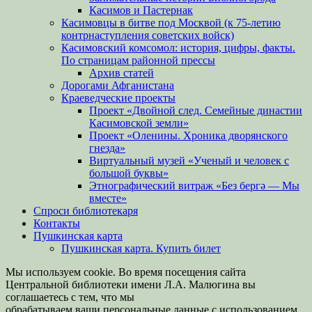
Касимов и Пастернак
Касимовцы в битве под Москвой (к 75-летию
контрнаступления советских войск)
Касимовский комсомол: история, цифры, факты.
По страницам районной прессы
Архив статей
Дорогами Афганистана
Краеведческие проекты
Проект «Двойной след. Семейные династии
Касимовской земли»
Проект «Оленины. Хроника дворянского
гнезда»
Виртуальный музей «Ученый и человек с
большой буквы»
Этнографический витраж «Без бергə — Мы
вместе»
Спроси библиотекаря
Контакты
Пушкинская карта
Пушкинская карта. Купить билет
Мы используем cookie. Во время посещения сайта
Центральной библиотеки имени Л.А. Малюгина вы
соглашаетесь с тем, что мы
обрабатываем ваши персональные данные с использованием