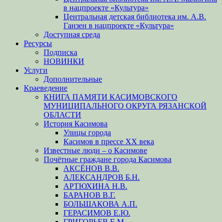
в нацпроекте «Культура»
Центральная детская библиотека им. А.В.
Ганзен в нацпроекте «Культура»
Доступная среда
Ресурсы
Подписка
НОВИНКИ
Услуги
Дополнительные
Краеведение
КНИГА ПАМЯТИ КАСИМОВСКОГО
МУНИЦИПАЛЬНОГО ОКРУГА РЯЗАНСКОЙ
ОБЛАСТИ
История Касимова
Улицы города
Касимов в прессе XX века
Известные люди – о Касимове
Почётные граждане города Касимова
АКСЁНОВ В.В.
АЛЕКСАНДРОВ Б.Н.
АРТЮХИНА Н.В.
БАРАНОВ В.Г.
БОЛЬШАКОВА А.П.
ГЕРАСИМОВ Е.Ю.
ГРИГОРЬЕВ Е.М.