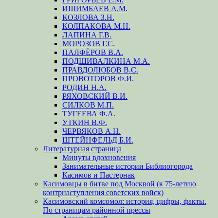
ИШИМБАЕВ А.М.
КОЗЛОВА З.Н.
КОЛПАКОВА М.Н.
ЛАПИНА Г.В.
МОРОЗОВ Г.С.
ПАЛФЁРОВ В.А.
ПОДШИВАЛКИНА М.А.
ПРАВДОЛЮБОВ В.С.
ПРОВОТОРОВ Ф.И.
РОДИН Н.А.
РЯХОВСКИЙ В.И.
СИЛКОВ М.П.
ТУГЕЕВА Ф.А.
УТКИН В.Ф.
ЧЕРВЯКОВ А.Н.
ШТЕЙНФЕЛЬД Б.И.
Литературная страница
Минуты вдохновения
Занимательные истории Библиогорода
Касимов и Пастернак
Касимовцы в битве под Москвой (к 75-летию
контрнаступления советских войск)
Касимовский комсомол: история, цифры, факты.
По страницам районной прессы