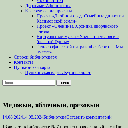
Архив статей
Дорогами Афганистана
Краеведческие проекты
Проект «Двойной след. Семейные династии
Касимовской земли»
Проект «Оленины. Хроника дворянского
гнезда»
Виртуальный музей «Ученый и человек с
большой буквы»
Этнографический витраж «Без бергə — Мы
вместе»
Спроси библиотекаря
Контакты
Пушкинская карта
Пушкинская карта. Купить билет
Поиск
Найти:
Медовый, яблочный, ореховый
Опубликовано
Автор
14.08.2024
14.08.2024
Библиотека
Оставить комментарий
13 августа в Библиотеке № 7 прошел православный час «Три