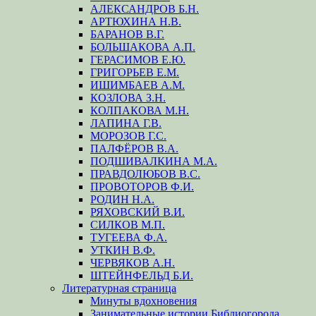
АЛЕКСАНДРОВ Б.Н.
АРТЮХИНА Н.В.
БАРАНОВ В.Г.
БОЛЬШАКОВА А.П.
ГЕРАСИМОВ Е.Ю.
ГРИГОРЬЕВ Е.М.
ИШИМБАЕВ А.М.
КОЗЛОВА З.Н.
КОЛПАКОВА М.Н.
ЛАПИНА Г.В.
МОРОЗОВ Г.С.
ПАЛФЁРОВ В.А.
ПОДШИВАЛКИНА М.А.
ПРАВДОЛЮБОВ В.С.
ПРОВОТОРОВ Ф.И.
РОДИН Н.А.
РЯХОВСКИЙ В.И.
СИЛКОВ М.П.
ТУГЕЕВА Ф.А.
УТКИН В.Ф.
ЧЕРВЯКОВ А.Н.
ШТЕЙНФЕЛЬД Б.И.
Литературная страница
Минуты вдохновения
Занимательные истории Библиогорода