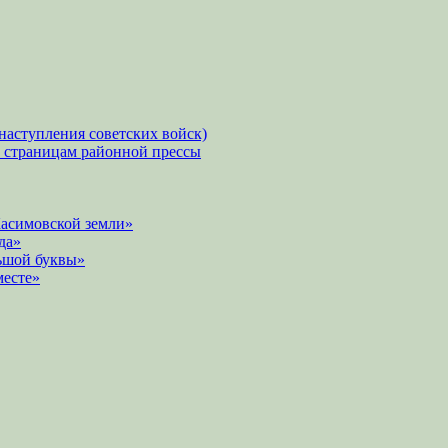
наступления советских войск)
о страницам районной прессы
Касимовской земли»
да»
ьшой буквы»
месте»