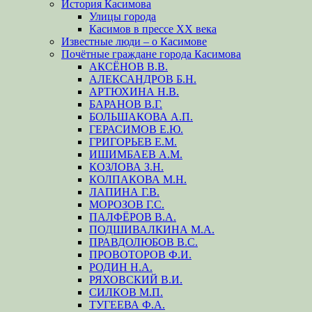
История Касимова
Улицы города
Касимов в прессе XX века
Известные люди – о Касимове
Почётные граждане города Касимова
АКСЁНОВ В.В.
АЛЕКСАНДРОВ Б.Н.
АРТЮХИНА Н.В.
БАРАНОВ В.Г.
БОЛЬШАКОВА А.П.
ГЕРАСИМОВ Е.Ю.
ГРИГОРЬЕВ Е.М.
ИШИМБАЕВ А.М.
КОЗЛОВА З.Н.
КОЛПАКОВА М.Н.
ЛАПИНА Г.В.
МОРОЗОВ Г.С.
ПАЛФЁРОВ В.А.
ПОДШИВАЛКИНА М.А.
ПРАВДОЛЮБОВ В.С.
ПРОВОТОРОВ Ф.И.
РОДИН Н.А.
РЯХОВСКИЙ В.И.
СИЛКОВ М.П.
ТУГЕЕВА Ф.А.