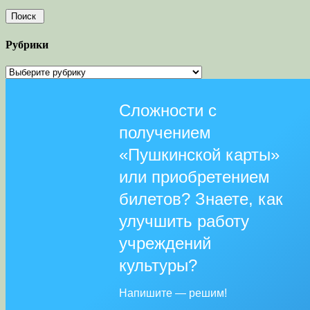
Рубрики
Рубрики
Сложности с
получением
«Пушкинской карты»
или приобретением
билетов? Знаете, как
улучшить работу
учреждений
культуры?
Напишите — решим!