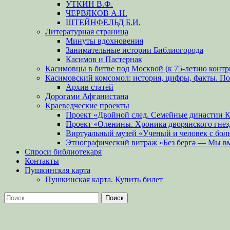
УТКИН В.Ф.
ЧЕРВЯКОВ А.Н.
ШТЕЙНФЕЛЬД Б.И.
Литературная страница
Минуты вдохновения
Занимательные истории Библиогорода
Касимов и Пастернак
Касимовцы в битве под Москвой (к 75-летию контр
Касимовский комсомол: история, цифры, факты. П
Архив статей
Дорогами Афганистана
Краеведческие проекты
Проект «Двойной след. Семейные династии 
Проект «Оленины. Хроника дворянского гнез
Виртуальный музей «Ученый и человек с бол
Этнографический витраж «Без бергə — Мы в
Спроси библиотекаря
Контакты
Пушкинская карта
Пушкинская карта. Купить билет
Поиск
Найти: