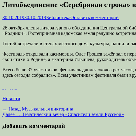
Литобъединение «Серебряная строка» в
Опубликовано
Автор
30.10.2019
30.10.2019
Библиотека
Оставить комментарий
26 октября члены литературного объединения Центральной биб
«Родники». Гостеприимная кадомская земля радушно встретил
Гостей встречали в стенах местного дома культуры, напоили ч
Фестиваль открывали касимовцы. Олег Грошев зажёг зал с пе
свои стихи о Родине, а Екатерина Ильичева, руководитель объе
Всего было 37 участников, фестиваль длился около трех часов,
здесь сегодня собрались». Всем участникам фестиваля были 
Категории
Новости
Навигация
Предыдущая
← Назад
Музыкальная викторина
запись:
Следующая
Далее →
Тематический вечер «Спасители земли Русской»
по
запись:
записям
Добавить комментарий