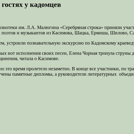
 гостях у кадомцев
лиотеки им. Л.А. Малюгина «Серебряная строка» приняли участи
а поэтов и музыкантов из Касимова, Шацка, Ермиша, Шилово, С
аем, устроили познавательную экскурсию по Кадомскому краеведч
рвых нот исполнения своих песен, Елена Чорная тронула струн
динения, читала о Касимове.
 но это время пролетело незаметно. В конце все участники, по т
вручены памятные дипломы, а руководители литературных объед