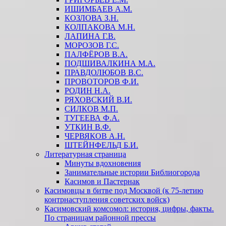
ИШИМБАЕВ А.М.
КОЗЛОВА З.Н.
КОЛПАКОВА М.Н.
ЛАПИНА Г.В.
МОРОЗОВ Г.С.
ПАЛФЁРОВ В.А.
ПОДШИВАЛКИНА М.А.
ПРАВДОЛЮБОВ В.С.
ПРОВОТОРОВ Ф.И.
РОДИН Н.А.
РЯХОВСКИЙ В.И.
СИЛКОВ М.П.
ТУГЕЕВА Ф.А.
УТКИН В.Ф.
ЧЕРВЯКОВ А.Н.
ШТЕЙНФЕЛЬД Б.И.
Литературная страница
Минуты вдохновения
Занимательные истории Библиогорода
Касимов и Пастернак
Касимовцы в битве под Москвой (к 75-летию
контрнаступления советских войск)
Касимовский комсомол: история, цифры, факты.
По страницам районной прессы