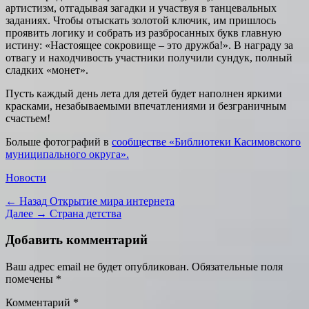
артистизм, отгадывая загадки и участвуя в танцевальных
заданиях. Чтобы отыскать золотой ключик, им пришлось
проявить логику и собрать из разбросанных букв главную
истину: «Настоящее сокровище – это дружба!». В награду за
отвагу и находчивость участники получили сундук, полный
сладких «монет».
Пусть каждый день лета для детей будет наполнен яркими
красками, незабываемыми впечатлениями и безграничным
счастьем!
Больше фотографий в
сообществе «Библиотеки Касимовского
муниципального округа».
Категории
Новости
Навигация
Предыдущая
← Назад
Открытие мира интернета
запись:
Следующая
Далее →
Страна детства
по
запись:
записям
Добавить комментарий
Ваш адрес email не будет опубликован.
Обязательные поля
помечены
*
Комментарий
*