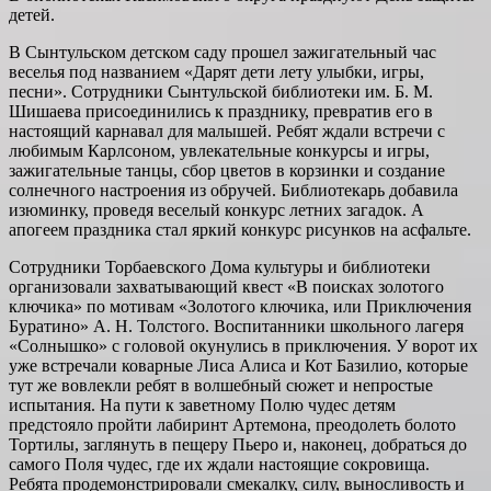
детей.
В Сынтульском детском саду прошел зажигательный час
веселья под названием «Дарят дети лету улыбки, игры,
песни». Сотрудники Сынтульской библиотеки им. Б. М.
Шишаева присоединились к празднику, превратив его в
настоящий карнавал для малышей. Ребят ждали встречи с
любимым Карлсоном, увлекательные конкурсы и игры,
зажигательные танцы, сбор цветов в корзинки и создание
солнечного настроения из обручей. Библиотекарь добавила
изюминку, проведя веселый конкурс летних загадок. А
апогеем праздника стал яркий конкурс рисунков на асфальте.
Сотрудники Торбаевского Дома культуры и библиотеки
организовали захватывающий квест «В поисках золотого
ключика» по мотивам «Золотого ключика, или Приключения
Буратино» А. Н. Толстого. Воспитанники школьного лагеря
«Солнышко» с головой окунулись в приключения. У ворот их
уже встречали коварные Лиса Алиса и Кот Базилио, которые
тут же вовлекли ребят в волшебный сюжет и непростые
испытания. На пути к заветному Полю чудес детям
предстояло пройти лабиринт Артемона, преодолеть болото
Тортилы, заглянуть в пещеру Пьеро и, наконец, добраться до
самого Поля чудес, где их ждали настоящие сокровища.
Ребята продемонстрировали смекалку, силу, выносливость и