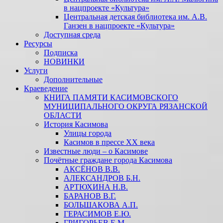
в нацпроекте «Культура»
Центральная детская библиотека им. А.В.
Ганзен в нацпроекте «Культура»
Доступная среда
Ресурсы
Подписка
НОВИНКИ
Услуги
Дополнительные
Краеведение
КНИГА ПАМЯТИ КАСИМОВСКОГО
МУНИЦИПАЛЬНОГО ОКРУГА РЯЗАНСКОЙ
ОБЛАСТИ
История Касимова
Улицы города
Касимов в прессе XX века
Известные люди – о Касимове
Почётные граждане города Касимова
АКСЁНОВ В.В.
АЛЕКСАНДРОВ Б.Н.
АРТЮХИНА Н.В.
БАРАНОВ В.Г.
БОЛЬШАКОВА А.П.
ГЕРАСИМОВ Е.Ю.
ГРИГОРЬЕВ Е.М.