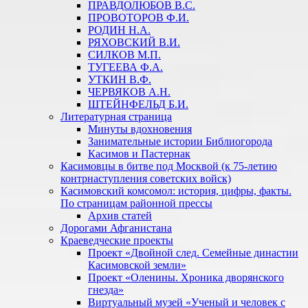
ПРАВДОЛЮБОВ В.С.
ПРОВОТОРОВ Ф.И.
РОДИН Н.А.
РЯХОВСКИЙ В.И.
СИЛКОВ М.П.
ТУГЕЕВА Ф.А.
УТКИН В.Ф.
ЧЕРВЯКОВ А.Н.
ШТЕЙНФЕЛЬД Б.И.
Литературная страница
Минуты вдохновения
Занимательные истории Библиогорода
Касимов и Пастернак
Касимовцы в битве под Москвой (к 75-летию
контрнаступления советских войск)
Касимовский комсомол: история, цифры, факты.
По страницам районной прессы
Архив статей
Дорогами Афганистана
Краеведческие проекты
Проект «Двойной след. Семейные династии
Касимовской земли»
Проект «Оленины. Хроника дворянского
гнезда»
Виртуальный музей «Ученый и человек с