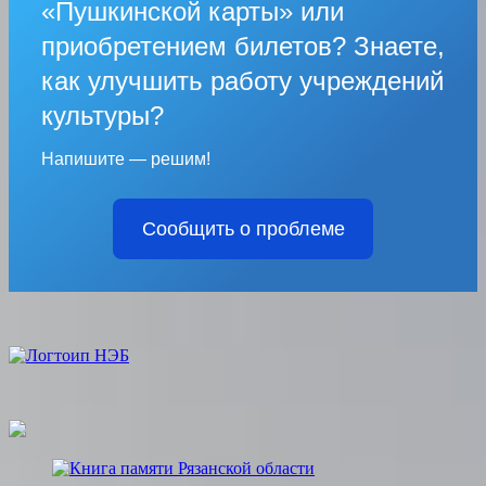
«Пушкинской карты» или
приобретением билетов? Знаете,
как улучшить работу учреждений
культуры?
Напишите — решим!
Сообщить о проблеме