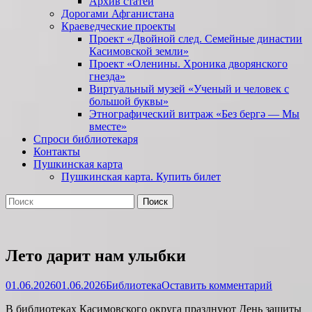
Архив статей
Дорогами Афганистана
Краеведческие проекты
Проект «Двойной след. Семейные династии
Касимовской земли»
Проект «Оленины. Хроника дворянского
гнезда»
Виртуальный музей «Ученый и человек с
большой буквы»
Этнографический витраж «Без бергə — Мы
вместе»
Спроси библиотекаря
Контакты
Пушкинская карта
Пушкинская карта. Купить билет
Поиск
Найти:
Лето дарит нам улыбки
Опубликовано
Автор
01.06.2026
01.06.2026
Библиотека
Оставить комментарий
В библиотеках Касимовского округа празднуют День защиты