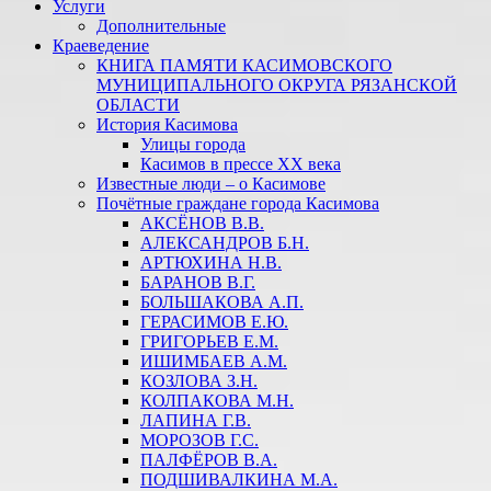
Услуги
Дополнительные
Краеведение
КНИГА ПАМЯТИ КАСИМОВСКОГО
МУНИЦИПАЛЬНОГО ОКРУГА РЯЗАНСКОЙ
ОБЛАСТИ
История Касимова
Улицы города
Касимов в прессе XX века
Известные люди – о Касимове
Почётные граждане города Касимова
АКСЁНОВ В.В.
АЛЕКСАНДРОВ Б.Н.
АРТЮХИНА Н.В.
БАРАНОВ В.Г.
БОЛЬШАКОВА А.П.
ГЕРАСИМОВ Е.Ю.
ГРИГОРЬЕВ Е.М.
ИШИМБАЕВ А.М.
КОЗЛОВА З.Н.
КОЛПАКОВА М.Н.
ЛАПИНА Г.В.
МОРОЗОВ Г.С.
ПАЛФЁРОВ В.А.
ПОДШИВАЛКИНА М.А.