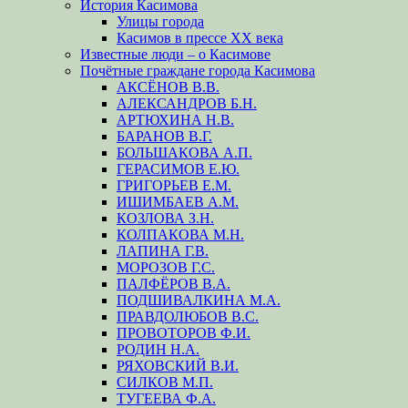
История Касимова
Улицы города
Касимов в прессе XX века
Известные люди – о Касимове
Почётные граждане города Касимова
АКСЁНОВ В.В.
АЛЕКСАНДРОВ Б.Н.
АРТЮХИНА Н.В.
БАРАНОВ В.Г.
БОЛЬШАКОВА А.П.
ГЕРАСИМОВ Е.Ю.
ГРИГОРЬЕВ Е.М.
ИШИМБАЕВ А.М.
КОЗЛОВА З.Н.
КОЛПАКОВА М.Н.
ЛАПИНА Г.В.
МОРОЗОВ Г.С.
ПАЛФЁРОВ В.А.
ПОДШИВАЛКИНА М.А.
ПРАВДОЛЮБОВ В.С.
ПРОВОТОРОВ Ф.И.
РОДИН Н.А.
РЯХОВСКИЙ В.И.
СИЛКОВ М.П.
ТУГЕЕВА Ф.А.