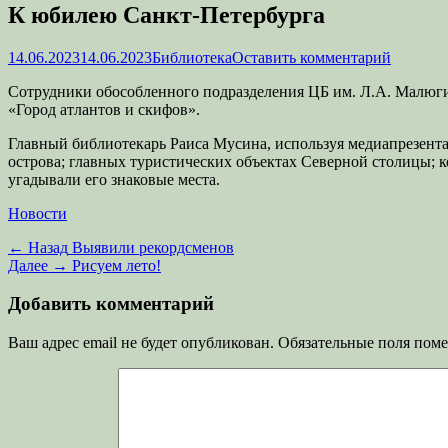
К юбилею Санкт-Петербурга
Опубликовано
Автор
14.06.2023
14.06.2023
Библиотека
Оставить комментарий
Сотрудники обособленного подразделения ЦБ им. Л.А. Малюги
«Город атлантов и скифов».
Главный библиотекарь Раиса Мусина, используя медиапрезента
острова; главных туристических объектах Северной столицы;
угадывали его знаковые места.
Категории
Новости
Навигация
Предыдущая
← Назад
Выявили рекордсменов
запись:
Следующая
Далее →
Рисуем лето!
по
запись:
записям
Добавить комментарий
Ваш адрес email не будет опубликован.
Обязательные поля пом