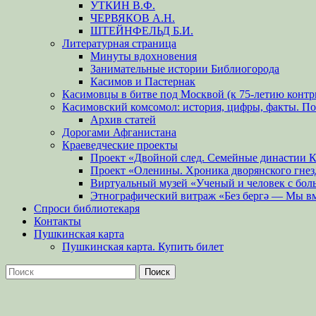
УТКИН В.Ф.
ЧЕРВЯКОВ А.Н.
ШТЕЙНФЕЛЬД Б.И.
Литературная страница
Минуты вдохновения
Занимательные истории Библиогорода
Касимов и Пастернак
Касимовцы в битве под Москвой (к 75-летию контр
Касимовский комсомол: история, цифры, факты. П
Архив статей
Дорогами Афганистана
Краеведческие проекты
Проект «Двойной след. Семейные династии 
Проект «Оленины. Хроника дворянского гнез
Виртуальный музей «Ученый и человек с бол
Этнографический витраж «Без бергə — Мы в
Спроси библиотекаря
Контакты
Пушкинская карта
Пушкинская карта. Купить билет
Поиск
Найти: