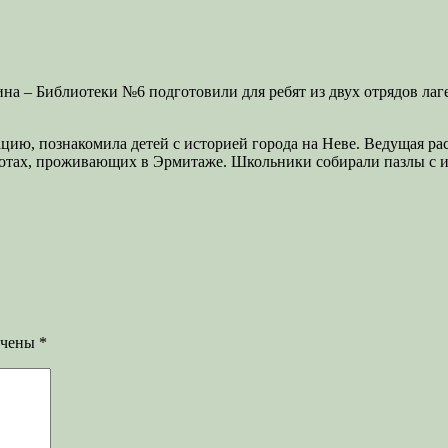
на – Библиотеки №6 подготовили для ребят из двух отрядов ла
цию, познакомила детей с историей города на Неве. Ведущая ра
 котах, проживающих в Эрмитаже. Школьники собирали пазлы с 
ечены
*