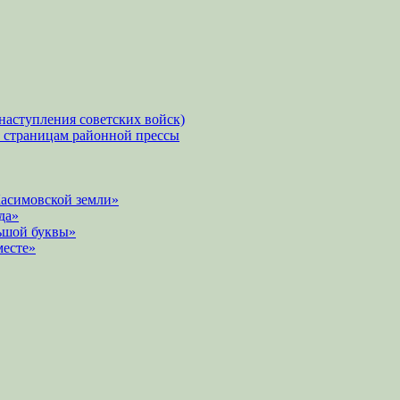
наступления советских войск)
о страницам районной прессы
Касимовской земли»
да»
ьшой буквы»
месте»