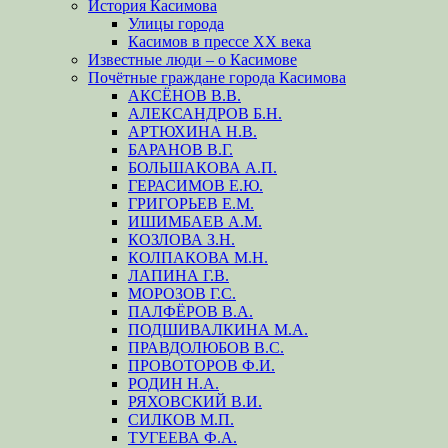
История Касимова
Улицы города
Касимов в прессе XX века
Известные люди – о Касимове
Почётные граждане города Касимова
АКСЁНОВ В.В.
АЛЕКСАНДРОВ Б.Н.
АРТЮХИНА Н.В.
БАРАНОВ В.Г.
БОЛЬШАКОВА А.П.
ГЕРАСИМОВ Е.Ю.
ГРИГОРЬЕВ Е.М.
ИШИМБАЕВ А.М.
КОЗЛОВА З.Н.
КОЛПАКОВА М.Н.
ЛАПИНА Г.В.
МОРОЗОВ Г.С.
ПАЛФЁРОВ В.А.
ПОДШИВАЛКИНА М.А.
ПРАВДОЛЮБОВ В.С.
ПРОВОТОРОВ Ф.И.
РОДИН Н.А.
РЯХОВСКИЙ В.И.
СИЛКОВ М.П.
ТУГЕЕВА Ф.А.