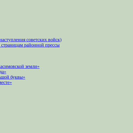
наступления советских войск)
о страницам районной прессы
Касимовской земли»
да»
ьшой буквы»
месте»