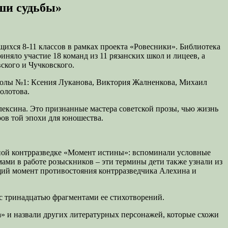
аши судьбы»
щихся 8-11 классов в рамках проекта «Ровесники». Библиотека
няло участие 18 команд из 11 рязанских школ и лицеев, а
ского и Чучковского.
школы №1: Ксения Луканова, Виктория Жалненкова, Михаил
олотова.
ксина. Это признанные мастера советской прозы, чью жизнь
ов той эпохи для юношества.
нной контрразведке «Момент истины»: вспоминали условные
ами в работе розыскников – эти термины дети также узнали из
ющий момент противостояния контрразведчика Алехина и
с тринадцатью фрагментами ее стихотворений.
а» и назвали других литературных персонажей, которые схожи