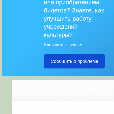
или приобретением
билетов? Знаете, как
улучшить работу
учреждений
культуры?
Напишите — решим!
Сообщить о проблеме