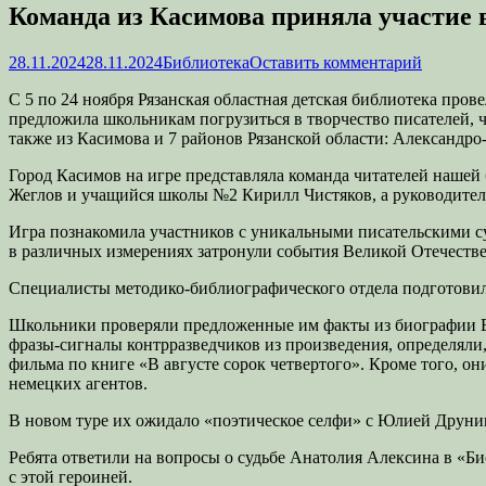
Команда из Касимова приняла участие 
Опубликовано
Автор
28.11.2024
28.11.2024
Библиотека
Оставить комментарий
С 5 по 24 ноября Рязанская областная детская библиотека про
предложила школьникам погрузиться в творчество писателей, ч
также из Касимова и 7 районов Рязанской области: Александро
Город Касимов на игре представляла команда читателей наше
Жеглов и учащийся школы №2 Кирилл Чистяков, а руководител
Игра познакомила участников с уникальными писательскими с
в различных измерениях затронули события Великой Отечестве
Специалисты методико-библиографического отдела подготовил
Школьники проверяли предложенные им факты из биографии Вл
фразы-сигналы контрразведчиков из произведения, определяли
фильма по книге «В августе сорок четвертого». Кроме того, 
немецких агентов.
В новом туре их ожидало «поэтическое селфи» с Юлией Друнин
Ребята ответили на вопросы о судьбе Анатолия Алексина в «Би
с этой героиней.