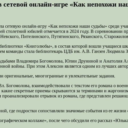
в сетевой онлайн-игре «Как непохожи н
вела сетевую онлайн-игру «Как непохожи наши судьбы» среди уча
ей столетний юбилей отмечается в 2024 году. В соревновании при
-Невского, Пителинского, Путятинского, Рязанского, Старожилов
й библиотеки «Книголюбы», в состав которой вошли учащиеся 
ем команды стала библиотекарь ЦДБ им. А.В. Ганзен Людмила З
удьбами Владимира Богомолова, Юлии Друниной и Анатолия Але
нной войны. При этом Алексин является одним из лучших автор
и оригинальные, многогранные и увлекательные задания.
. Богомолова, взаимодействовали с текстом его романа о вое
, какие секретные приемы скрываются за терминами и жаргонизм
они проанализировали отрывок из романа, где представлен реша
ой, где подростки сопоставляли значимые события из ее жизни 
ографическом коллаже», после чего обсудили его рассказ «Юльк