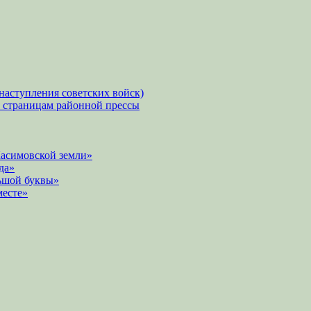
наступления советских войск)
о страницам районной прессы
Касимовской земли»
да»
ьшой буквы»
месте»