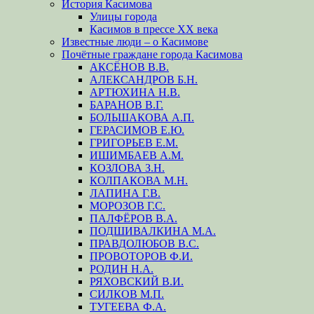
История Касимова
Улицы города
Касимов в прессе XX века
Известные люди – о Касимове
Почётные граждане города Касимова
АКСЁНОВ В.В.
АЛЕКСАНДРОВ Б.Н.
АРТЮХИНА Н.В.
БАРАНОВ В.Г.
БОЛЬШАКОВА А.П.
ГЕРАСИМОВ Е.Ю.
ГРИГОРЬЕВ Е.М.
ИШИМБАЕВ А.М.
КОЗЛОВА З.Н.
КОЛПАКОВА М.Н.
ЛАПИНА Г.В.
МОРОЗОВ Г.С.
ПАЛФЁРОВ В.А.
ПОДШИВАЛКИНА М.А.
ПРАВДОЛЮБОВ В.С.
ПРОВОТОРОВ Ф.И.
РОДИН Н.А.
РЯХОВСКИЙ В.И.
СИЛКОВ М.П.
ТУГЕЕВА Ф.А.