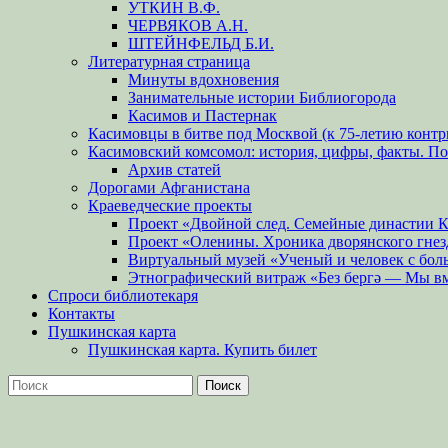
УТКИН В.Ф.
ЧЕРВЯКОВ А.Н.
ШТЕЙНФЕЛЬД Б.И.
Литературная страница
Минуты вдохновения
Занимательные истории Библиогорода
Касимов и Пастернак
Касимовцы в битве под Москвой (к 75-летию контр
Касимовский комсомол: история, цифры, факты. П
Архив статей
Дорогами Афганистана
Краеведческие проекты
Проект «Двойной след. Семейные династии 
Проект «Оленины. Хроника дворянского гнез
Виртуальный музей «Ученый и человек с бол
Этнографический витраж «Без бергə — Мы в
Спроси библиотекаря
Контакты
Пушкинская карта
Пушкинская карта. Купить билет
Поиск
Найти: