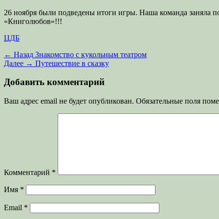
26 ноября были подведены итоги игры. Наша команда заняла по
«Книголюбов»!!!
Категории
ЦДБ
Навигация
Предыдущая
← Назад
Знакомство с кукольным театром
запись:
Следующая
Далее →
Путешествие в сказку
по
запись:
записям
Добавить комментарий
Ваш адрес email не будет опубликован.
Обязательные поля пом
Комментарий
*
Имя
*
Email
*