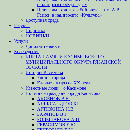
в нацпроекте «Культура»
Центральная детская библиотека им. А.В.
Ганзен в нацпроекте «Культура»
Доступная среда
Ресурсы
Подписка
НОВИНКИ
Услуги
Дополнительные
Краеведение
КНИГА ПАМЯТИ КАСИМОВСКОГО
МУНИЦИПАЛЬНОГО ОКРУГА РЯЗАНСКОЙ
ОБЛАСТИ
История Касимова
Улицы города
Касимов в прессе XX века
Известные люди – о Касимове
Почётные граждане города Касимова
АКСЁНОВ В.В.
АЛЕКСАНДРОВ Б.Н.
АРТЮХИНА Н.В.
БАРАНОВ В.Г.
БОЛЬШАКОВА А.П.
ГЕРАСИМОВ Е.Ю.
ГРИГОРЬЕВ Е.М.