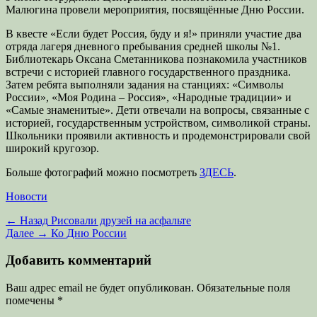
Малюгина провели мероприятия, посвящённые Дню России.
В квесте «Если будет Россия, буду и я!» приняли участие два
отряда лагеря дневного пребывания средней школы №1.
Библиотекарь Оксана Сметанникова познакомила участников
встречи с историей главного государственного праздника.
Затем ребята выполняли задания на станциях: «Символы
России», «Моя Родина – Россия», «Народные традиции» и
«Самые знаменитые». Дети отвечали на вопросы, связанные с
историей, государственным устройством, символикой страны.
Школьники проявили активность и продемонстрировали свой
широкий кругозор.
Больше фотографий можно посмотреть
ЗДЕСЬ
.
Категории
Новости
Навигация
Предыдущая
← Назад
Рисовали друзей на асфальте
запись:
Следующая
Далее →
Ко Дню России
по
запись:
записям
Добавить комментарий
Ваш адрес email не будет опубликован.
Обязательные поля
помечены
*