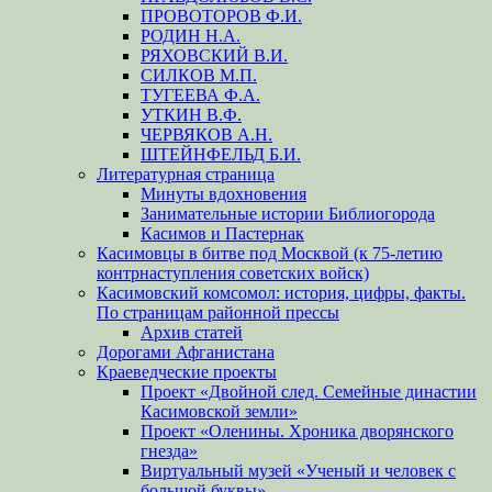
ПРОВОТОРОВ Ф.И.
РОДИН Н.А.
РЯХОВСКИЙ В.И.
СИЛКОВ М.П.
ТУГЕЕВА Ф.А.
УТКИН В.Ф.
ЧЕРВЯКОВ А.Н.
ШТЕЙНФЕЛЬД Б.И.
Литературная страница
Минуты вдохновения
Занимательные истории Библиогорода
Касимов и Пастернак
Касимовцы в битве под Москвой (к 75-летию
контрнаступления советских войск)
Касимовский комсомол: история, цифры, факты.
По страницам районной прессы
Архив статей
Дорогами Афганистана
Краеведческие проекты
Проект «Двойной след. Семейные династии
Касимовской земли»
Проект «Оленины. Хроника дворянского
гнезда»
Виртуальный музей «Ученый и человек с
большой буквы»