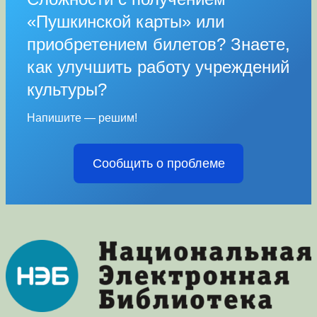
«Пушкинской карты» или
приобретением билетов? Знаете,
как улучшить работу учреждений
культуры?
Напишите — решим!
Сообщить о проблеме