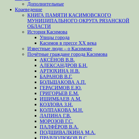
Дополнительные
Краеведение
КНИГА ПАМЯТИ КАСИМОВСКОГО
МУНИЦИПАЛЬНОГО ОКРУГА РЯЗАНСКОЙ
ОБЛАСТИ
История Касимова
Улицы города
Касимов в прессе XX века
Известные люди – о Касимове
Почётные граждане города Касимова
АКСЁНОВ В.В.
АЛЕКСАНДРОВ Б.Н.
АРТЮХИНА Н.В.
БАРАНОВ В.Г.
БОЛЬШАКОВА А.П.
ГЕРАСИМОВ Е.Ю.
ГРИГОРЬЕВ Е.М.
ИШИМБАЕВ А.М.
КОЗЛОВА З.Н.
КОЛПАКОВА М.Н.
ЛАПИНА Г.В.
МОРОЗОВ Г.С.
ПАЛФЁРОВ В.А.
ПОДШИВАЛКИНА М.А.
ПРАВДОЛЮБОВ В.С.