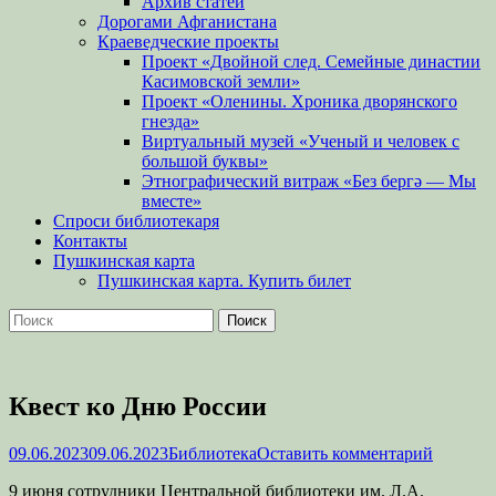
Архив статей
Дорогами Афганистана
Краеведческие проекты
Проект «Двойной след. Семейные династии
Касимовской земли»
Проект «Оленины. Хроника дворянского
гнезда»
Виртуальный музей «Ученый и человек с
большой буквы»
Этнографический витраж «Без бергə — Мы
вместе»
Спроси библиотекаря
Контакты
Пушкинская карта
Пушкинская карта. Купить билет
Поиск
Найти:
Квест ко Дню России
Опубликовано
Автор
09.06.2023
09.06.2023
Библиотека
Оставить комментарий
9 июня сотрудники Центральной библиотеки им. Л.А.