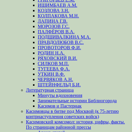
ИШИМБАЕВ А.М.
КОЗЛОВА З.Н.
КОЛПАКОВА М.Н.
ЛАПИНА Г.В.
МОРОЗОВ Г.С.
ПАЛФЁРОВ В.А.
ПОДШИВАЛКИНА М.А.
ПРАВДОЛЮБОВ В.С.
ПРОВОТОРОВ Ф.И.
РОДИН Н.А.
РЯХОВСКИЙ В.И.
СИЛКОВ М.П.
ТУГЕЕВА Ф.А.
УТКИН В.Ф.
ЧЕРВЯКОВ А.Н.
ШТЕЙНФЕЛЬД Б.И.
Литературная страница
Минуты вдохновения
Занимательные истории Библиогорода
Касимов и Пастернак
Касимовцы в битве под Москвой (к 75-летию
контрнаступления советских войск)
Касимовский комсомол: история, цифры, факты.
По страницам районной прессы