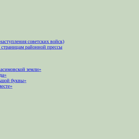
наступления советских войск)
о страницам районной прессы
Касимовской земли»
да»
ьшой буквы»
месте»