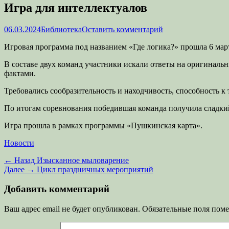
Игра для интеллектуалов
Опубликовано
Автор
06.03.2024
Библиотека
Оставить комментарий
Игровая программа под названием «Где логика?» прошла 6 мар
В составе двух команд участники искали ответы на оригиналь
фактами.
Требовались сообразительность и находчивость, способность 
По итогам соревнования победившая команда получила сладкий
Игра прошла в рамках программы «Пушкинская карта».
Категории
Новости
Навигация
Предыдущая
← Назад
Изысканное мыловарение
запись:
Следующая
Далее →
Цикл праздничных мероприятий
по
запись:
записям
Добавить комментарий
Ваш адрес email не будет опубликован.
Обязательные поля пом