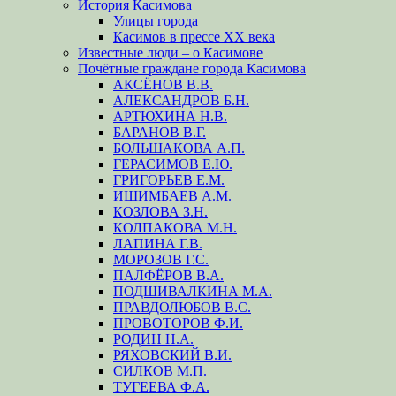
История Касимова
Улицы города
Касимов в прессе XX века
Известные люди – о Касимове
Почётные граждане города Касимова
АКСЁНОВ В.В.
АЛЕКСАНДРОВ Б.Н.
АРТЮХИНА Н.В.
БАРАНОВ В.Г.
БОЛЬШАКОВА А.П.
ГЕРАСИМОВ Е.Ю.
ГРИГОРЬЕВ Е.М.
ИШИМБАЕВ А.М.
КОЗЛОВА З.Н.
КОЛПАКОВА М.Н.
ЛАПИНА Г.В.
МОРОЗОВ Г.С.
ПАЛФЁРОВ В.А.
ПОДШИВАЛКИНА М.А.
ПРАВДОЛЮБОВ В.С.
ПРОВОТОРОВ Ф.И.
РОДИН Н.А.
РЯХОВСКИЙ В.И.
СИЛКОВ М.П.
ТУГЕЕВА Ф.А.