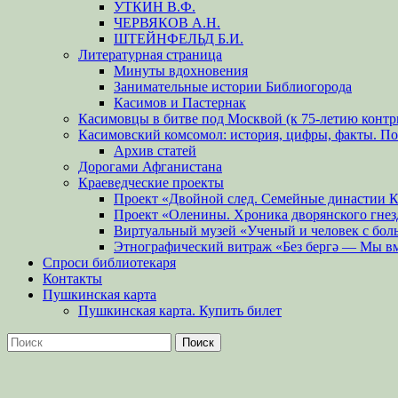
УТКИН В.Ф.
ЧЕРВЯКОВ А.Н.
ШТЕЙНФЕЛЬД Б.И.
Литературная страница
Минуты вдохновения
Занимательные истории Библиогорода
Касимов и Пастернак
Касимовцы в битве под Москвой (к 75-летию контр
Касимовский комсомол: история, цифры, факты. П
Архив статей
Дорогами Афганистана
Краеведческие проекты
Проект «Двойной след. Семейные династии 
Проект «Оленины. Хроника дворянского гнез
Виртуальный музей «Ученый и человек с бол
Этнографический витраж «Без бергə — Мы в
Спроси библиотекаря
Контакты
Пушкинская карта
Пушкинская карта. Купить билет
Поиск
Найти: