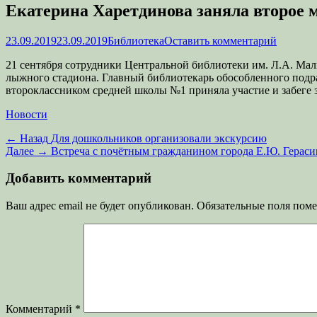
Екатерина Харетдинова заняла второе ме
Опубликовано
Автор
23.09.2019
23.09.2019
Библиотека
Оставить комментарий
21 сентября сотрудники Центральной библиотеки им. Л.А. Ма
лыжного стадиона. Главный библиотекарь обособленного подраз
второклассником средней школы №1 приняла участие и забеге 
Категории
Новости
Навигация
Предыдущая
← Назад
Для дошкольников организовали экскурсию
запись:
Следующая
Далее →
Встреча с почётным гражданином города Е.Ю. Герас
по
запись:
записям
Добавить комментарий
Ваш адрес email не будет опубликован.
Обязательные поля пом
Комментарий
*