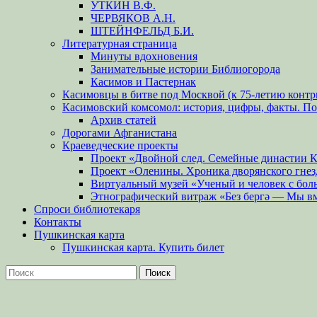
УТКИН В.Ф.
ЧЕРВЯКОВ А.Н.
ШТЕЙНФЕЛЬД Б.И.
Литературная страница
Минуты вдохновения
Занимательные истории Библиогорода
Касимов и Пастернак
Касимовцы в битве под Москвой (к 75-летию контр
Касимовский комсомол: история, цифры, факты. П
Архив статей
Дорогами Афганистана
Краеведческие проекты
Проект «Двойной след. Семейные династии 
Проект «Оленины. Хроника дворянского гнез
Виртуальный музей «Ученый и человек с бол
Этнографический витраж «Без бергə — Мы в
Спроси библиотекаря
Контакты
Пушкинская карта
Пушкинская карта. Купить билет
Поиск
Найти: