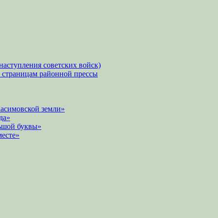
наступления советских войск)
о страницам районной прессы
Касимовской земли»
да»
ьшой буквы»
месте»