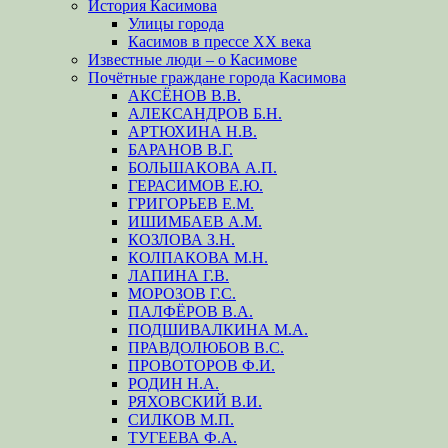
История Касимова
Улицы города
Касимов в прессе XX века
Известные люди – о Касимове
Почётные граждане города Касимова
АКСЁНОВ В.В.
АЛЕКСАНДРОВ Б.Н.
АРТЮХИНА Н.В.
БАРАНОВ В.Г.
БОЛЬШАКОВА А.П.
ГЕРАСИМОВ Е.Ю.
ГРИГОРЬЕВ Е.М.
ИШИМБАЕВ А.М.
КОЗЛОВА З.Н.
КОЛПАКОВА М.Н.
ЛАПИНА Г.В.
МОРОЗОВ Г.С.
ПАЛФЁРОВ В.А.
ПОДШИВАЛКИНА М.А.
ПРАВДОЛЮБОВ В.С.
ПРОВОТОРОВ Ф.И.
РОДИН Н.А.
РЯХОВСКИЙ В.И.
СИЛКОВ М.П.
ТУГЕЕВА Ф.А.