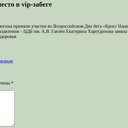
сто в vip-забеге
люгина приняли участие во Всероссийском Дне бега «Кросс Нац
деления – ЦДБ им. А.В. Ганзен Екатерина Харетдинова заняла 2-
здоровья.
имовым
ечены
*