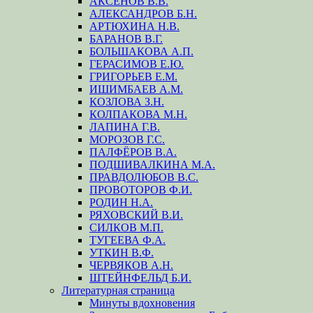
АКСЁНОВ В.В.
АЛЕКСАНДРОВ Б.Н.
АРТЮХИНА Н.В.
БАРАНОВ В.Г.
БОЛЬШАКОВА А.П.
ГЕРАСИМОВ Е.Ю.
ГРИГОРЬЕВ Е.М.
ИШИМБАЕВ А.М.
КОЗЛОВА З.Н.
КОЛПАКОВА М.Н.
ЛАПИНА Г.В.
МОРОЗОВ Г.С.
ПАЛФЁРОВ В.А.
ПОДШИВАЛКИНА М.А.
ПРАВДОЛЮБОВ В.С.
ПРОВОТОРОВ Ф.И.
РОДИН Н.А.
РЯХОВСКИЙ В.И.
СИЛКОВ М.П.
ТУГЕЕВА Ф.А.
УТКИН В.Ф.
ЧЕРВЯКОВ А.Н.
ШТЕЙНФЕЛЬД Б.И.
Литературная страница
Минуты вдохновения