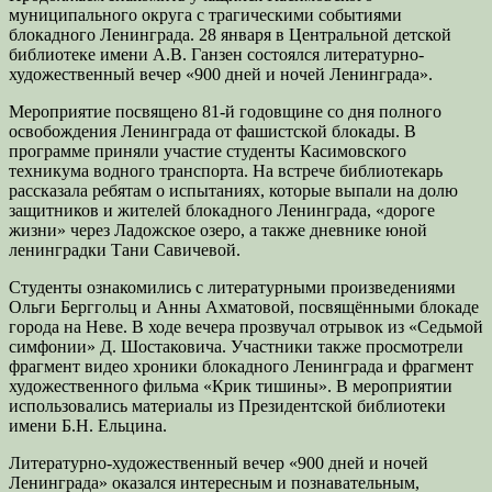
муниципального округа с трагическими событиями
блокадного Ленинграда. 28 января в Центральной детской
библиотеке имени А.В. Ганзен состоялся литературно-
художественный вечер «900 дней и ночей Ленинграда».
Мероприятие посвящено 81-й годовщине со дня полного
освобождения Ленинграда от фашистской блокады. В
программе приняли участие студенты Касимовского
техникума водного транспорта. На встрече библиотекарь
рассказала ребятам о испытаниях, которые выпали на долю
защитников и жителей блокадного Ленинграда, «дороге
жизни» через Ладожское озеро, а также дневнике юной
ленинградки Тани Савичевой.
Студенты ознакомились с литературными произведениями
Ольги Берггольц и Анны Ахматовой, посвящёнными блокаде
города на Неве. В ходе вечера прозвучал отрывок из «Седьмой
симфонии» Д. Шостаковича. Участники также просмотрели
фрагмент видео хроники блокадного Ленинграда и фрагмент
художественного фильма «Крик тишины». В мероприятии
использовались материалы из Президентской библиотеки
имени Б.Н. Ельцина.
Литературно-художественный вечер «900 дней и ночей
Ленинграда» оказался интересным и познавательным,