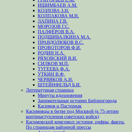
ИШИМБАЕВ А.М.
КОЗЛОВА З.Н.
КОЛПАКОВА М.Н.
ЛАПИНА Г.В.
МОРОЗОВ Г.С.
ПАЛФЁРОВ В.А.
ПОДШИВАЛКИНА М.А.
ПРАВДОЛЮБОВ В.С.
ПРОВОТОРОВ Ф.И.
РОДИН Н.А.
РЯХОВСКИЙ В.И.
СИЛКОВ М.П.
ТУГЕЕВА Ф.А.
УТКИН В.Ф.
ЧЕРВЯКОВ А.Н.
ШТЕЙНФЕЛЬД Б.И.
Литературная страница
Минуты вдохновения
Занимательные истории Библиогорода
Касимов и Пастернак
Касимовцы в битве под Москвой (к 75-летию
контрнаступления советских войск)
Касимовский комсомол: история, цифры, факты.
По страницам районной прессы