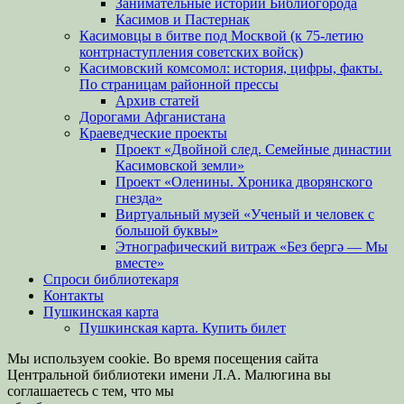
Занимательные истории Библиогорода
Касимов и Пастернак
Касимовцы в битве под Москвой (к 75-летию
контрнаступления советских войск)
Касимовский комсомол: история, цифры, факты.
По страницам районной прессы
Архив статей
Дорогами Афганистана
Краеведческие проекты
Проект «Двойной след. Семейные династии
Касимовской земли»
Проект «Оленины. Хроника дворянского
гнезда»
Виртуальный музей «Ученый и человек с
большой буквы»
Этнографический витраж «Без бергə — Мы
вместе»
Спроси библиотекаря
Контакты
Пушкинская карта
Пушкинская карта. Купить билет
Мы используем cookie. Во время посещения сайта
Центральной библиотеки имени Л.А. Малюгина вы
соглашаетесь с тем, что мы