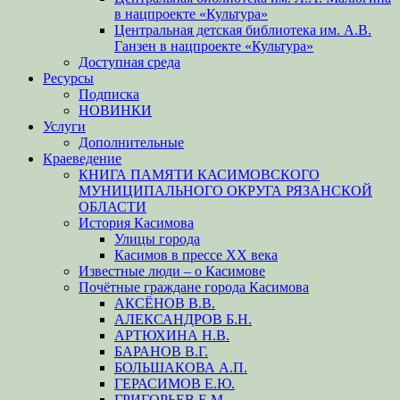
в нацпроекте «Культура»
Центральная детская библиотека им. А.В.
Ганзен в нацпроекте «Культура»
Доступная среда
Ресурсы
Подписка
НОВИНКИ
Услуги
Дополнительные
Краеведение
КНИГА ПАМЯТИ КАСИМОВСКОГО
МУНИЦИПАЛЬНОГО ОКРУГА РЯЗАНСКОЙ
ОБЛАСТИ
История Касимова
Улицы города
Касимов в прессе XX века
Известные люди – о Касимове
Почётные граждане города Касимова
АКСЁНОВ В.В.
АЛЕКСАНДРОВ Б.Н.
АРТЮХИНА Н.В.
БАРАНОВ В.Г.
БОЛЬШАКОВА А.П.
ГЕРАСИМОВ Е.Ю.
ГРИГОРЬЕВ Е.М.