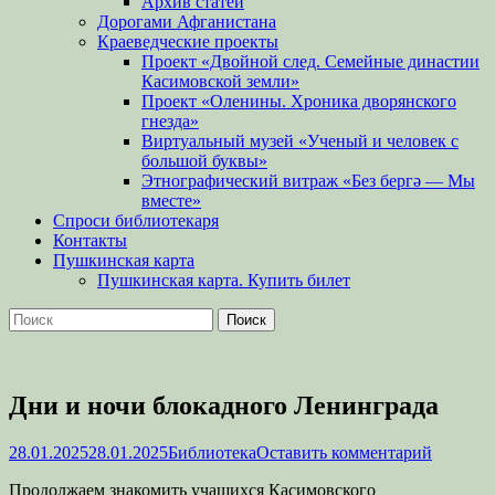
Архив статей
Дорогами Афганистана
Краеведческие проекты
Проект «Двойной след. Семейные династии
Касимовской земли»
Проект «Оленины. Хроника дворянского
гнезда»
Виртуальный музей «Ученый и человек с
большой буквы»
Этнографический витраж «Без бергə — Мы
вместе»
Спроси библиотекаря
Контакты
Пушкинская карта
Пушкинская карта. Купить билет
Поиск
Найти:
Дни и ночи блокадного Ленинграда
Опубликовано
Автор
28.01.2025
28.01.2025
Библиотека
Оставить комментарий
Продолжаем знакомить учащихся Касимовского