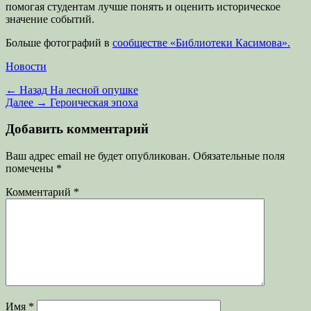
помогая студентам лучше понять и оценить историческое
значение событий.
Больше фотографий в
сообществе «Библиотеки Касимова».
Категории
Новости
Навигация
Предыдущая
← Назад
На лесной опушке
запись:
Следующая
Далее →
Героическая эпоха
по
запись:
записям
Добавить комментарий
Ваш адрес email не будет опубликован.
Обязательные поля
помечены
*
Комментарий
*
Имя
*