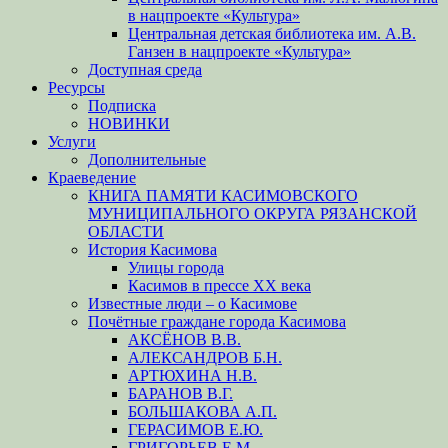
в нацпроекте «Культура»
Центральная детская библиотека им. А.В.
Ганзен в нацпроекте «Культура»
Доступная среда
Ресурсы
Подписка
НОВИНКИ
Услуги
Дополнительные
Краеведение
КНИГА ПАМЯТИ КАСИМОВСКОГО
МУНИЦИПАЛЬНОГО ОКРУГА РЯЗАНСКОЙ
ОБЛАСТИ
История Касимова
Улицы города
Касимов в прессе XX века
Известные люди – о Касимове
Почётные граждане города Касимова
АКСЁНОВ В.В.
АЛЕКСАНДРОВ Б.Н.
АРТЮХИНА Н.В.
БАРАНОВ В.Г.
БОЛЬШАКОВА А.П.
ГЕРАСИМОВ Е.Ю.
ГРИГОРЬЕВ Е.М.