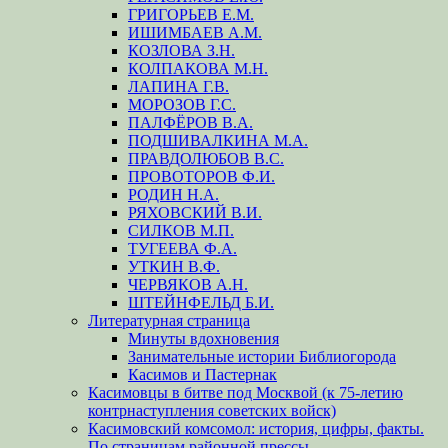
ГРИГОРЬЕВ Е.М.
ИШИМБАЕВ А.М.
КОЗЛОВА З.Н.
КОЛПАКОВА М.Н.
ЛАПИНА Г.В.
МОРОЗОВ Г.С.
ПАЛФЁРОВ В.А.
ПОДШИВАЛКИНА М.А.
ПРАВДОЛЮБОВ В.С.
ПРОВОТОРОВ Ф.И.
РОДИН Н.А.
РЯХОВСКИЙ В.И.
СИЛКОВ М.П.
ТУГЕЕВА Ф.А.
УТКИН В.Ф.
ЧЕРВЯКОВ А.Н.
ШТЕЙНФЕЛЬД Б.И.
Литературная страница
Минуты вдохновения
Занимательные истории Библиогорода
Касимов и Пастернак
Касимовцы в битве под Москвой (к 75-летию
контрнаступления советских войск)
Касимовский комсомол: история, цифры, факты.
По страницам районной прессы