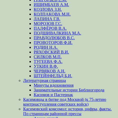
ИШИМБАЕВ А.М.
КОЗЛОВА З.Н.
КОЛПАКОВА М.Н.
ЛАПИНА Г.В.
МОРОЗОВ Г.С.
ПАЛФЁРОВ В.А.
ПОДШИВАЛКИНА М.А.
ПРАВДОЛЮБОВ В.С.
ПРОВОТОРОВ Ф.И.
РОДИН Н.А.
РЯХОВСКИЙ В.И.
СИЛКОВ М.П.
ТУГЕЕВА Ф.А.
УТКИН В.Ф.
ЧЕРВЯКОВ А.Н.
ШТЕЙНФЕЛЬД Б.И.
Литературная страница
Минуты вдохновения
Занимательные истории Библиогорода
Касимов и Пастернак
Касимовцы в битве под Москвой (к 75-летию
контрнаступления советских войск)
Касимовский комсомол: история, цифры, факты.
По страницам районной прессы