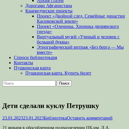
Архив статей
Дорогами Афганистана
Краеведческие проекты
Проект «Двойной след. Семейные династии
Касимовской земли»
Проект «Оленины. Хроника дворянского
гнезда»
Виртуальный музей «Ученый и человек с
большой буквы»
Этнографический витраж «Без бергə — Мы
вместе»
Спроси библиотекаря
Контакты
Пушкинская карта
Пушкинская карта. Купить билет
Поиск
Найти:
Дети сделали куклу Петрушку
Опубликовано
Автор
23.01.2023
23.01.2023
Библиотека
Оставить комментарий
21 января в обособленном подразделении ЦБ им. Л.А.