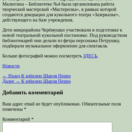
Малюгина – Библиотеке №4 была организована работа
творческой мастерской «Мастерилка», в рамках которой
создаются декорации для кукольного театра «Зазеркалье»,
действующего на базе учреждения.
Дети микрорайона Черёмушки участвовали в подготовке к
новой театральной кукольной постановке. Под руководством
библиотекарей они делали из фетра персонажа Петрушку,
подбирали музыкальное оформление для спектакля.
Больше фотографий можно посмотреть
ЗДЕСЬ
.
Категории
Новости
Навигация
Предыдущая
← Назад
К юбилею Шарля Перро
запись:
Следующая
Далее →
К юбилею Шарля Перро
по
запись:
записям
Добавить комментарий
Ваш адрес email не будет опубликован.
Обязательные поля
помечены
*
Комментарий
*