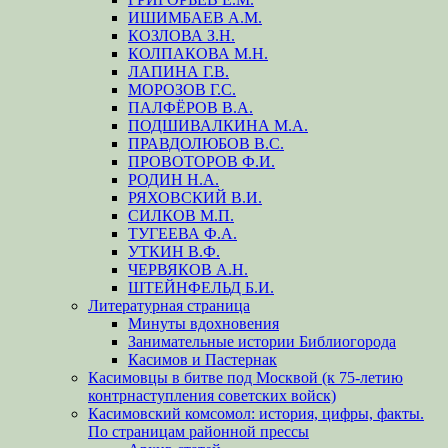
ИШИМБАЕВ А.М.
КОЗЛОВА З.Н.
КОЛПАКОВА М.Н.
ЛАПИНА Г.В.
МОРОЗОВ Г.С.
ПАЛФЁРОВ В.А.
ПОДШИВАЛКИНА М.А.
ПРАВДОЛЮБОВ В.С.
ПРОВОТОРОВ Ф.И.
РОДИН Н.А.
РЯХОВСКИЙ В.И.
СИЛКОВ М.П.
ТУГЕЕВА Ф.А.
УТКИН В.Ф.
ЧЕРВЯКОВ А.Н.
ШТЕЙНФЕЛЬД Б.И.
Литературная страница
Минуты вдохновения
Занимательные истории Библиогорода
Касимов и Пастернак
Касимовцы в битве под Москвой (к 75-летию
контрнаступления советских войск)
Касимовский комсомол: история, цифры, факты.
По страницам районной прессы