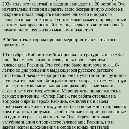
2024 году этот светлый праздник выпадает на 20 октября. Это
изумительный повод выразить свою безграничную любовь и
искренне поблагодарить наиболее близкого и дорогого
человека в нашей жизни. Пусть каждый момент, проведенный
с отцом, как драгоценный камень, сверкает в копилке нашей
памяти, наполняя жизни смыслом и радостью.
В библиотеках города прошли мероприятия в честь этого
праздника:
19 октября в Библиотеке № 4 прошла литературная игра «Как
папа был маленьким», посвященная произведениям
Александра Раскина. Это событие было приурочено к 110-
летию со дня рождения выдающегося русского детского
писателя. В начале мероприятия юные участники погрузились
в увлекательный мир биографии литератора, а затем, участвуя
в игре, с энтузиазмом выполняли разнообразные задания,
связанные с его творчеством. Мероприятие продолжилось в
рамках викторины «Супер Папа», где ребята отвечали на
вопросы о ярких героях Раскина, оживляя их в своем
воображении. Более того, у детей была возможность проявить
креативность, придумывая собственные истории, основанные
на одном из рассказов писателя. Эта встреча не только
углубила знания о творчестве Александра Раскина, но и
зажгла искры вдохновения в сердцах юных читателей.