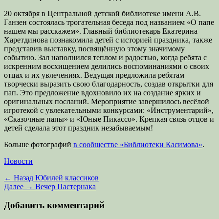
20 октября в Центральной детской библиотеке имени А.В.
Ганзен состоялась трогательная беседа под названием «О папе
нашем мы расскажем». Главный библиотекарь Екатерина
Харетдинова познакомила детей с историей праздника, также
представив выставку, посвящённую этому значимому
событию. Зал наполнился теплом и радостью, когда ребята с
искренним восхищением делились воспоминаниями о своих
отцах и их увлечениях. Ведущая предложила ребятам
творчески выразить свою благодарность, создав открытки для
пап. Это предложение вдохновило их на создание ярких и
оригинальных посланий. Мероприятие завершилось весёлой
игротекой с увлекательными конкурсами: «Инструментарий»,
«Сказочные папы» и «Юные Пикассо». Крепкая связь отцов и
детей сделала этот праздник незабываемым!
Больше фотографий
в сообществе «Библиотеки Касимова»
.
Категории
Новости
Навигация
Предыдущая
← Назад
Юбилей классиков
запись:
Следующая
Далее →
Вечер Пастернака
по
запись:
записям
Добавить комментарий