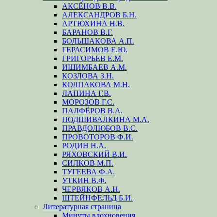
АКСЁНОВ В.В.
АЛЕКСАНДРОВ Б.Н.
АРТЮХИНА Н.В.
БАРАНОВ В.Г.
БОЛЬШАКОВА А.П.
ГЕРАСИМОВ Е.Ю.
ГРИГОРЬЕВ Е.М.
ИШИМБАЕВ А.М.
КОЗЛОВА З.Н.
КОЛПАКОВА М.Н.
ЛАПИНА Г.В.
МОРОЗОВ Г.С.
ПАЛФЁРОВ В.А.
ПОДШИВАЛКИНА М.А.
ПРАВДОЛЮБОВ В.С.
ПРОВОТОРОВ Ф.И.
РОДИН Н.А.
РЯХОВСКИЙ В.И.
СИЛКОВ М.П.
ТУГЕЕВА Ф.А.
УТКИН В.Ф.
ЧЕРВЯКОВ А.Н.
ШТЕЙНФЕЛЬД Б.И.
Литературная страница
Минуты вдохновения