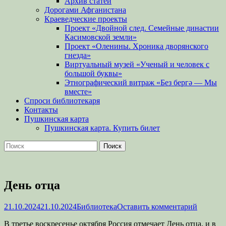
Архив статей
Дорогами Афганистана
Краеведческие проекты
Проект «Двойной след. Семейные династии
Касимовской земли»
Проект «Оленины. Хроника дворянского
гнезда»
Виртуальный музей «Ученый и человек с
большой буквы»
Этнографический витраж «Без бергə — Мы
вместе»
Спроси библиотекаря
Контакты
Пушкинская карта
Пушкинская карта. Купить билет
Поиск
Найти:
День отца
Опубликовано
Автор
21.10.2024
21.10.2024
Библиотека
Оставить комментарий
В третье воскресенье октября Россия отмечает День отца, и в