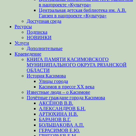
в нацпроекте «Культура»
Центральная детская библиотека им. А.В.
Ганзен в нацпроекте «Культура»
Доступная среда
Ресурсы
Подписка
НОВИНКИ
Услуги
Дополнительные
Краеведение
КНИГА ПАМЯТИ КАСИМОВСКОГО
МУНИЦИПАЛЬНОГО ОКРУГА РЯЗАНСКОЙ
ОБЛАСТИ
История Касимова
Улицы города
Касимов в прессе XX века
Известные люди – о Касимове
Почётные граждане города Касимова
АКСЁНОВ В.В.
АЛЕКСАНДРОВ Б.Н.
АРТЮХИНА Н.В.
БАРАНОВ В.Г.
БОЛЬШАКОВА А.П.
ГЕРАСИМОВ Е.Ю.
ГРИГОРЬЕВ Е.М.