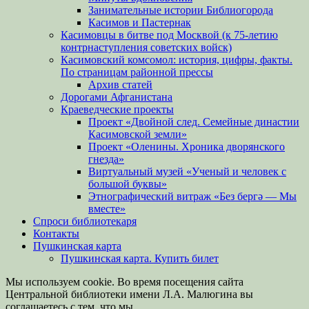
Занимательные истории Библиогорода
Касимов и Пастернак
Касимовцы в битве под Москвой (к 75-летию
контрнаступления советских войск)
Касимовский комсомол: история, цифры, факты.
По страницам районной прессы
Архив статей
Дорогами Афганистана
Краеведческие проекты
Проект «Двойной след. Семейные династии
Касимовской земли»
Проект «Оленины. Хроника дворянского
гнезда»
Виртуальный музей «Ученый и человек с
большой буквы»
Этнографический витраж «Без бергə — Мы
вместе»
Спроси библиотекаря
Контакты
Пушкинская карта
Пушкинская карта. Купить билет
Мы используем cookie. Во время посещения сайта
Центральной библиотеки имени Л.А. Малюгина вы
соглашаетесь с тем, что мы