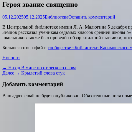
Героя звание священно
Опубликовано
Автор
05.12.2025
05.12.2025
Библиотека
Оставить комментарий
В Центральной библиотеке имени Л. А. Малюгина 5 декабря пр
Земцов рассказал ученикам седьмых классов средней школы № 
школьников также был проведён обзор книжной выставки, посв
Больше фотографий в
сообществе «Библиотеки Касимовского 
Категории
Новости
Навигация
Предыдущая
← Назад
В мире поэтического слова
запись:
Следующая
Далее →
Крылатый слова стук
по
запись:
записям
Добавить комментарий
Ваш адрес email не будет опубликован.
Обязательные поля пом