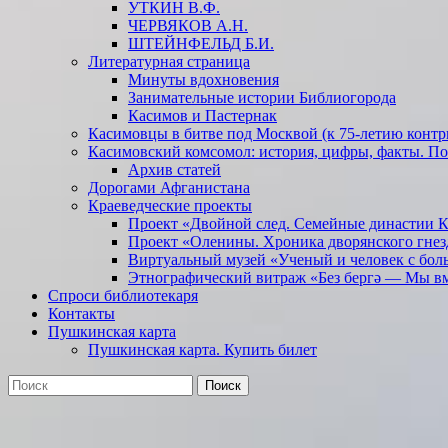
УТКИН В.Ф.
ЧЕРВЯКОВ А.Н.
ШТЕЙНФЕЛЬД Б.И.
Литературная страница
Минуты вдохновения
Занимательные истории Библиогорода
Касимов и Пастернак
Касимовцы в битве под Москвой (к 75-летию контр
Касимовский комсомол: история, цифры, факты. П
Архив статей
Дорогами Афганистана
Краеведческие проекты
Проект «Двойной след. Семейные династии 
Проект «Оленины. Хроника дворянского гнез
Виртуальный музей «Ученый и человек с бол
Этнографический витраж «Без бергə — Мы в
Спроси библиотекаря
Контакты
Пушкинская карта
Пушкинская карта. Купить билет
Поиск
Найти: