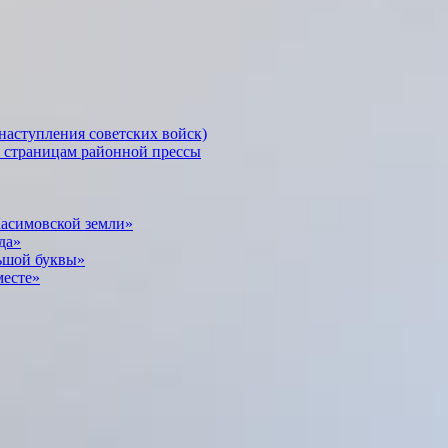
наступления советских войск)
о страницам районной прессы
Касимовской земли»
да»
ьшой буквы»
месте»