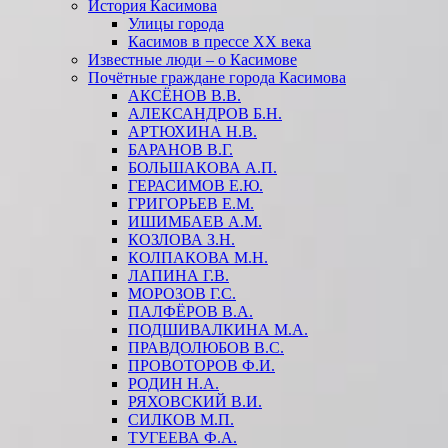
История Касимова
Улицы города
Касимов в прессе XX века
Известные люди – о Касимове
Почётные граждане города Касимова
АКСЁНОВ В.В.
АЛЕКСАНДРОВ Б.Н.
АРТЮХИНА Н.В.
БАРАНОВ В.Г.
БОЛЬШАКОВА А.П.
ГЕРАСИМОВ Е.Ю.
ГРИГОРЬЕВ Е.М.
ИШИМБАЕВ А.М.
КОЗЛОВА З.Н.
КОЛПАКОВА М.Н.
ЛАПИНА Г.В.
МОРОЗОВ Г.С.
ПАЛФЁРОВ В.А.
ПОДШИВАЛКИНА М.А.
ПРАВДОЛЮБОВ В.С.
ПРОВОТОРОВ Ф.И.
РОДИН Н.А.
РЯХОВСКИЙ В.И.
СИЛКОВ М.П.
ТУГЕЕВА Ф.А.