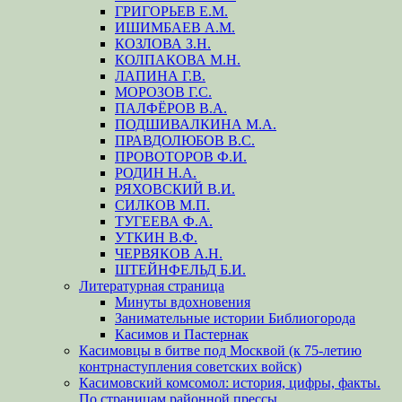
ГРИГОРЬЕВ Е.М.
ИШИМБАЕВ А.М.
КОЗЛОВА З.Н.
КОЛПАКОВА М.Н.
ЛАПИНА Г.В.
МОРОЗОВ Г.С.
ПАЛФЁРОВ В.А.
ПОДШИВАЛКИНА М.А.
ПРАВДОЛЮБОВ В.С.
ПРОВОТОРОВ Ф.И.
РОДИН Н.А.
РЯХОВСКИЙ В.И.
СИЛКОВ М.П.
ТУГЕЕВА Ф.А.
УТКИН В.Ф.
ЧЕРВЯКОВ А.Н.
ШТЕЙНФЕЛЬД Б.И.
Литературная страница
Минуты вдохновения
Занимательные истории Библиогорода
Касимов и Пастернак
Касимовцы в битве под Москвой (к 75-летию
контрнаступления советских войск)
Касимовский комсомол: история, цифры, факты.
По страницам районной прессы