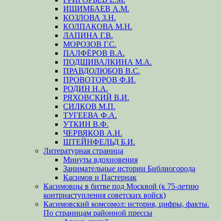
ИШИМБАЕВ А.М.
КОЗЛОВА З.Н.
КОЛПАКОВА М.Н.
ЛАПИНА Г.В.
МОРОЗОВ Г.С.
ПАЛФЁРОВ В.А.
ПОДШИВАЛКИНА М.А.
ПРАВДОЛЮБОВ В.С.
ПРОВОТОРОВ Ф.И.
РОДИН Н.А.
РЯХОВСКИЙ В.И.
СИЛКОВ М.П.
ТУГЕЕВА Ф.А.
УТКИН В.Ф.
ЧЕРВЯКОВ А.Н.
ШТЕЙНФЕЛЬД Б.И.
Литературная страница
Минуты вдохновения
Занимательные истории Библиогорода
Касимов и Пастернак
Касимовцы в битве под Москвой (к 75-летию
контрнаступления советских войск)
Касимовский комсомол: история, цифры, факты.
По страницам районной прессы