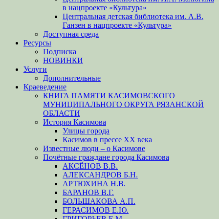
в нацпроекте «Культура»
Центральная детская библиотека им. А.В.
Ганзен в нацпроекте «Культура»
Доступная среда
Ресурсы
Подписка
НОВИНКИ
Услуги
Дополнительные
Краеведение
КНИГА ПАМЯТИ КАСИМОВСКОГО
МУНИЦИПАЛЬНОГО ОКРУГА РЯЗАНСКОЙ
ОБЛАСТИ
История Касимова
Улицы города
Касимов в прессе XX века
Известные люди – о Касимове
Почётные граждане города Касимова
АКСЁНОВ В.В.
АЛЕКСАНДРОВ Б.Н.
АРТЮХИНА Н.В.
БАРАНОВ В.Г.
БОЛЬШАКОВА А.П.
ГЕРАСИМОВ Е.Ю.
ГРИГОРЬЕВ Е.М.