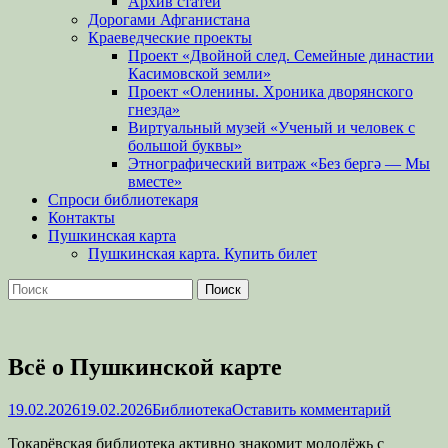
Архив статей
Дорогами Афганистана
Краеведческие проекты
Проект «Двойной след. Семейные династии
Касимовской земли»
Проект «Оленины. Хроника дворянского
гнезда»
Виртуальный музей «Ученый и человек с
большой буквы»
Этнографический витраж «Без бергə — Мы
вместе»
Спроси библиотекаря
Контакты
Пушкинская карта
Пушкинская карта. Купить билет
Поиск
Найти:
Всё о Пушкинской карте
Опубликовано
Автор
19.02.2026
19.02.2026
Библиотека
Оставить комментарий
Токарёвская библиотека активно знакомит молодёжь с