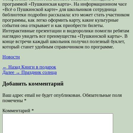
программой «Пушкинская карта». На информационном часе
«Всё о Пушкинской карте» для школьников сотрудница
библиотеки подробно рассказала: кто может стать участником
программы, как легко оформить карту, какие культурные
события она открывает и как приобрести билеты.
Интерактивные презентации и видеоролики помогли ребятам
наглядно увидеть все преимущества «Пушкинской карты». В
конце встречи каждый школьник получил полезный буклет,
который станет удобным справочником по программе.
Категории
Новости
Навигация
Предыдущая
← Назад
Книги в подарок
запись:
Следующая
Далее →
Праздник солнца
по
запись:
записям
Добавить комментарий
Ваш адрес email не будет опубликован.
Обязательные поля
помечены
*
Комментарий
*