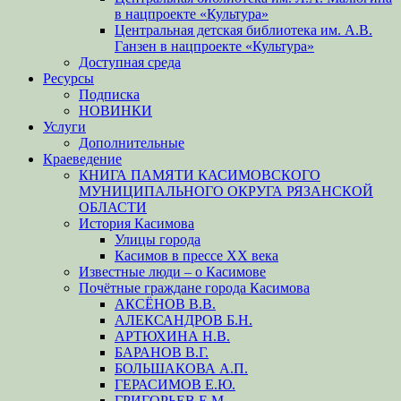
в нацпроекте «Культура»
Центральная детская библиотека им. А.В.
Ганзен в нацпроекте «Культура»
Доступная среда
Ресурсы
Подписка
НОВИНКИ
Услуги
Дополнительные
Краеведение
КНИГА ПАМЯТИ КАСИМОВСКОГО
МУНИЦИПАЛЬНОГО ОКРУГА РЯЗАНСКОЙ
ОБЛАСТИ
История Касимова
Улицы города
Касимов в прессе XX века
Известные люди – о Касимове
Почётные граждане города Касимова
АКСЁНОВ В.В.
АЛЕКСАНДРОВ Б.Н.
АРТЮХИНА Н.В.
БАРАНОВ В.Г.
БОЛЬШАКОВА А.П.
ГЕРАСИМОВ Е.Ю.
ГРИГОРЬЕВ Е.М.