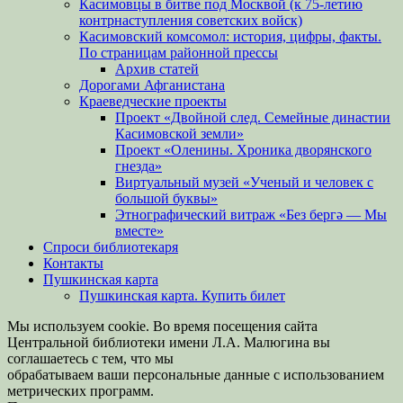
Касимовцы в битве под Москвой (к 75-летию
контрнаступления советских войск)
Касимовский комсомол: история, цифры, факты.
По страницам районной прессы
Архив статей
Дорогами Афганистана
Краеведческие проекты
Проект «Двойной след. Семейные династии
Касимовской земли»
Проект «Оленины. Хроника дворянского
гнезда»
Виртуальный музей «Ученый и человек с
большой буквы»
Этнографический витраж «Без бергə — Мы
вместе»
Спроси библиотекаря
Контакты
Пушкинская карта
Пушкинская карта. Купить билет
Мы используем cookie. Во время посещения сайта
Центральной библиотеки имени Л.А. Малюгина вы
соглашаетесь с тем, что мы
обрабатываем ваши персональные данные с использованием
метрических программ.