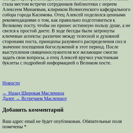
стала местом встречи сотрудников библиотеки с иереем
Алексеем Минаевым, клириком Вознесенского кафедрального
собора города Касимова. Отец Алексей поделился ценными
рекомендациями о том, как правильно подготовиться к
Великому посту, чтобы он принес истинную пользу душе, а не
свелся к простой диете. В ходе беседы были затронуты
ключевые аспекты: различие между телесной и духовной
сторонами поста, принципы разумного распределения сил и
значение посещения богослужений в этот период. После
выступления священнослужителя все желающие смогли
задать свои вопросы, а отец Алексей вручил участникам
буклеты с подробной информацией о Великом посте.
Категории
Новости
Навигация
Предыдущая
← Назад
Широкая Масленица
запись:
Следующая
Далее →
Встречаем Масленицу
по
запись:
записям
Добавить комментарий
Ваш адрес email не будет опубликован.
Обязательные поля
помечены
*