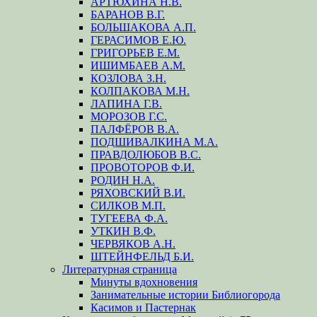
АРТЮХИНА Н.В.
БАРАНОВ В.Г.
БОЛЬШАКОВА А.П.
ГЕРАСИМОВ Е.Ю.
ГРИГОРЬЕВ Е.М.
ИШИМБАЕВ А.М.
КОЗЛОВА З.Н.
КОЛПАКОВА М.Н.
ЛАПИНА Г.В.
МОРОЗОВ Г.С.
ПАЛФЁРОВ В.А.
ПОДШИВАЛКИНА М.А.
ПРАВДОЛЮБОВ В.С.
ПРОВОТОРОВ Ф.И.
РОДИН Н.А.
РЯХОВСКИЙ В.И.
СИЛКОВ М.П.
ТУГЕЕВА Ф.А.
УТКИН В.Ф.
ЧЕРВЯКОВ А.Н.
ШТЕЙНФЕЛЬД Б.И.
Литературная страница
Минуты вдохновения
Занимательные истории Библиогорода
Касимов и Пастернак