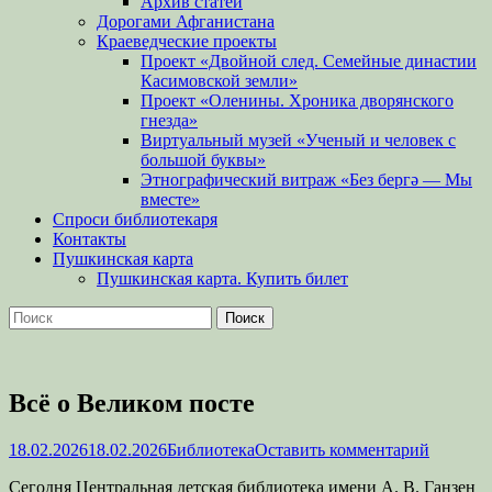
Архив статей
Дорогами Афганистана
Краеведческие проекты
Проект «Двойной след. Семейные династии
Касимовской земли»
Проект «Оленины. Хроника дворянского
гнезда»
Виртуальный музей «Ученый и человек с
большой буквы»
Этнографический витраж «Без бергə — Мы
вместе»
Спроси библиотекаря
Контакты
Пушкинская карта
Пушкинская карта. Купить билет
Поиск
Найти:
Всё о Великом посте
Опубликовано
Автор
18.02.2026
18.02.2026
Библиотека
Оставить комментарий
Сегодня Центральная детская библиотека имени А. В. Ганзен