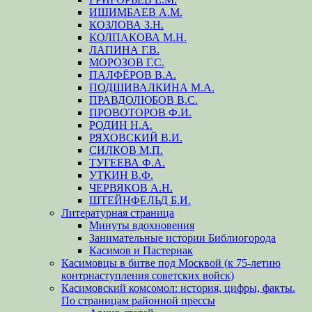
ИШИМБАЕВ А.М.
КОЗЛОВА З.Н.
КОЛПАКОВА М.Н.
ЛАПИНА Г.В.
МОРОЗОВ Г.С.
ПАЛФЁРОВ В.А.
ПОДШИВАЛКИНА М.А.
ПРАВДОЛЮБОВ В.С.
ПРОВОТОРОВ Ф.И.
РОДИН Н.А.
РЯХОВСКИЙ В.И.
СИЛКОВ М.П.
ТУГЕЕВА Ф.А.
УТКИН В.Ф.
ЧЕРВЯКОВ А.Н.
ШТЕЙНФЕЛЬД Б.И.
Литературная страница
Минуты вдохновения
Занимательные истории Библиогорода
Касимов и Пастернак
Касимовцы в битве под Москвой (к 75-летию
контрнаступления советских войск)
Касимовский комсомол: история, цифры, факты.
По страницам районной прессы