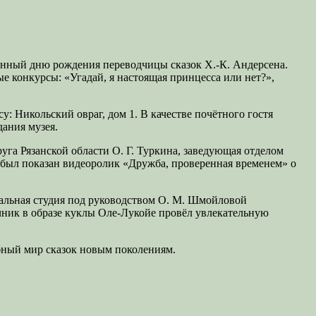
ённый дню рождения переводчицы сказок Х.-К. Андерсена.
е конкурсы: «Угадай, я настоящая принцесса или нет?»,
 Никольский овраг, дом 1. В качестве почётного гостя
ания музея.
га Рязанской области О. Г. Туркина, заведующая отделом
 был показан видеоролик «Дружба, проверенная временем» о
ральная студия под руководством О. М. Шмойловой
чник в образе куклы Оле-Лукойе провёл увлекательную
бный мир сказок новым поколениям.