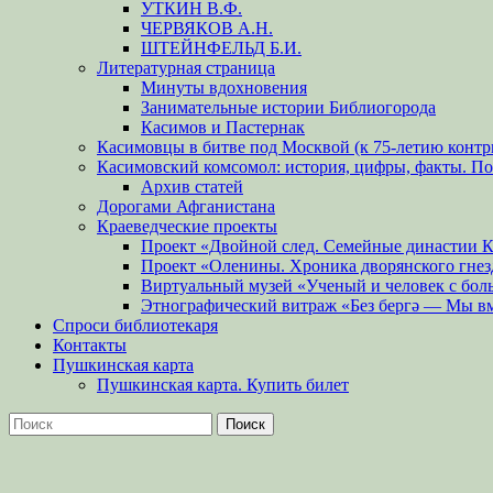
УТКИН В.Ф.
ЧЕРВЯКОВ А.Н.
ШТЕЙНФЕЛЬД Б.И.
Литературная страница
Минуты вдохновения
Занимательные истории Библиогорода
Касимов и Пастернак
Касимовцы в битве под Москвой (к 75-летию контр
Касимовский комсомол: история, цифры, факты. П
Архив статей
Дорогами Афганистана
Краеведческие проекты
Проект «Двойной след. Семейные династии 
Проект «Оленины. Хроника дворянского гнез
Виртуальный музей «Ученый и человек с бол
Этнографический витраж «Без бергə — Мы в
Спроси библиотекаря
Контакты
Пушкинская карта
Пушкинская карта. Купить билет
Поиск
Найти: