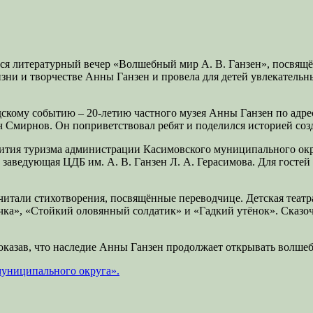
лся литературный вечер «Волшебный мир А. В. Ганзен», посвящ
зни и творчестве Анны Ганзен и провела для детей увлекательны
ому событию – 20-летию частного музея Анны Ганзен по адресу:
ч Смирнов. Он поприветствовал ребят и поделился историей созд
ития туризма администрации Касимовского муниципального окру
заведующая ЦДБ им. А. В. Ганзен Л. А. Герасимова. Для гостей
читали стихотворения, посвящённые переводчице. Детская теат
чка», «Стойкий оловянный солдатик» и «Гадкий утёнок». Сказо
оказав, что наследие Анны Ганзен продолжает открывать волше
муниципального округа».