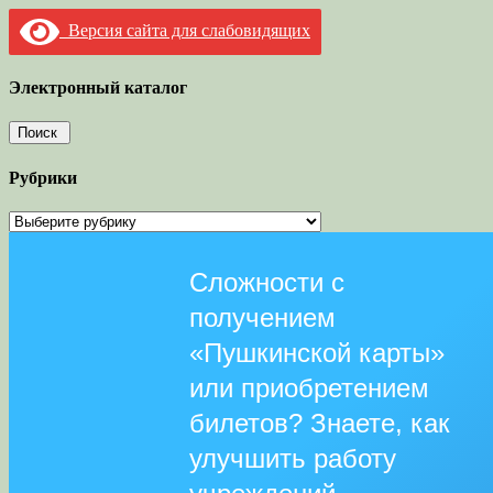
Версия сайта для слабовидящих
Электронный каталог
Рубрики
Рубрики
Сложности с
получением
«Пушкинской карты»
или приобретением
билетов? Знаете, как
улучшить работу