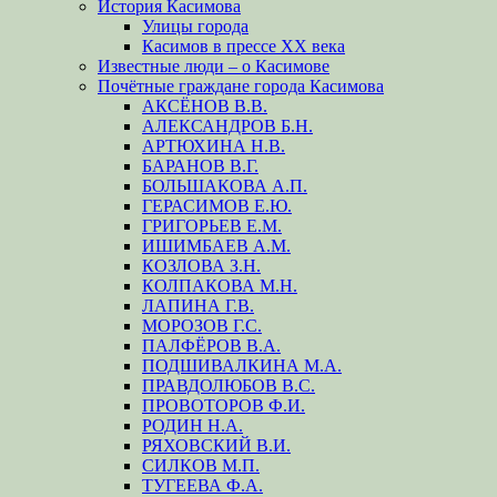
История Касимова
Улицы города
Касимов в прессе XX века
Известные люди – о Касимове
Почётные граждане города Касимова
АКСЁНОВ В.В.
АЛЕКСАНДРОВ Б.Н.
АРТЮХИНА Н.В.
БАРАНОВ В.Г.
БОЛЬШАКОВА А.П.
ГЕРАСИМОВ Е.Ю.
ГРИГОРЬЕВ Е.М.
ИШИМБАЕВ А.М.
КОЗЛОВА З.Н.
КОЛПАКОВА М.Н.
ЛАПИНА Г.В.
МОРОЗОВ Г.С.
ПАЛФЁРОВ В.А.
ПОДШИВАЛКИНА М.А.
ПРАВДОЛЮБОВ В.С.
ПРОВОТОРОВ Ф.И.
РОДИН Н.А.
РЯХОВСКИЙ В.И.
СИЛКОВ М.П.
ТУГЕЕВА Ф.А.