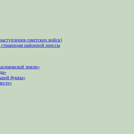
наступления советских войск)
о страницам районной прессы
Касимовской земли»
да»
ьшой буквы»
месте»