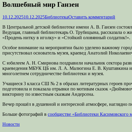
Волшебный мир Ганзен
Опубликовано
Автор
10.12.2025
10.12.2025
Библиотека
Оставить комментарий
В Центральной детской библиотеке имени А. В. Ганзен состоя
Ведущая, главный библиотекарь О. Трубицына, рассказала о жи
«Продень нитку в иголку» и «Стойкий оловянный солдатик!».
Особое внимание на мероприятии было уделено важному городск
присутствовал основатель музея, краевед Анатолий Николаеви
С юбилеем А. Н. Смирнова поздравили начальник сектора разв
краеведения МБУК ЦБ им. Л. А. Малюгина Е. В. Куштавкина и 
многолетнем сотрудничестве библиотеки и музея.
Учащиеся 3 класса СШ № 2 в образах литературных героев про
подготовила и показала отрывки по мотивам сказок «Дюймово
викторину по известным сказкам Андерсена.
Вечер прошёл в душевной и интересной атмосфере, наглядно п
Больше фотографий в
сообществе «Библиотеки Касимовского 
Категории
Новости