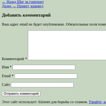
Навигация
Предыдущая
← Назад
Шаг за горизонт
запись:
Следующая
Далее →
Привет, краевед
по
запись:
записям
Добавить комментарий
Ваш адрес email не будет опубликован.
Обязательные поля пом
Комментарий
*
Имя
*
Email
*
Сайт
Этот сайт использует Akismet для борьбы со спамом.
Узнайте, 