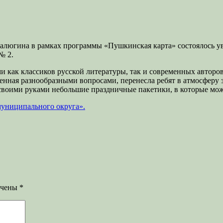
алюгина в рамках программы «Пушкинская карта» состоялось ув
№ 2.
 как классиков русской литературы, так и современных авторов
нная разнообразными вопросами, перенесла ребят в атмосферу 
ь своими руками небольшие праздничные пакетики, в которые м
муниципального округа».
ечены
*