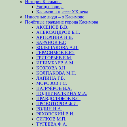
История Касимова
Улицы города
Касимов в прессе XX века
Известные люди – о Касимове
Почётные граждане города Касимова
АКСЁНОВ В.В.
АЛЕКСАНДРОВ Б.Н.
АРТЮХИНА Н.В.
БАРАНОВ В.Г.
БОЛЬШАКОВА А.П.
ГЕРАСИМОВ Е.Ю.
ГРИГОРЬЕВ Е.М.
ИШИМБАЕВ А.М.
КОЗЛОВА З.Н.
КОЛПАКОВА М.Н.
ЛАПИНА Г.В.
МОРОЗОВ Г.С.
ПАЛФЁРОВ В.А.
ПОДШИВАЛКИНА М.А.
ПРАВДОЛЮБОВ В.С.
ПРОВОТОРОВ Ф.И.
РОДИН Н.А.
РЯХОВСКИЙ В.И.
СИЛКОВ М.П.
ТУГЕЕВА Ф.А.