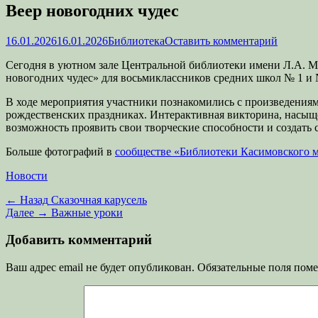
Веер новогодних чудес
Опубликовано
Автор
16.01.2026
16.01.2026
Библиотека
Оставить комментарий
Сегодня в уютном зале Центральной библиотеки имени Л.А. М
новогодних чудес» для восьмиклассников средних школ № 1 и 
В ходе мероприятия участники познакомились с произведениями
рождественских праздниках. Интерактивная викторина, насыще
возможность проявить свои творческие способности и создат
Больше фотографий в
сообществе «Библиотеки Касимовского 
Категории
Новости
Навигация
Предыдущая
← Назад
Сказочная карусель
запись:
Следующая
Далее →
Важные уроки
по
запись:
записям
Добавить комментарий
Ваш адрес email не будет опубликован.
Обязательные поля пом