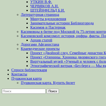
УТКИН В.Ф.
ЧЕРВЯКОВ А.Н.
ШТЕЙНФЕЛЬД Б.И.
Литературная страница
Минуты вдохновения
Занимательные истории Библиогорода
Касимов и Пастернак
Касимовцы в битве под Москвой (к 75-летию контр
Касимовский комсомол: история, цифры, факты. П
Архив статей
Дорогами Афганистана
Краеведческие проекты
Проект «Двойной след. Семейные династии 
Проект «Оленины. Хроника дворянского гнез
Виртуальный музей «Ученый и человек с бол
Этнографический витраж «Без бергə — Мы в
Спроси библиотекаря
Контакты
Пушкинская карта
Пушкинская карта. Купить билет
Поиск
Найти: