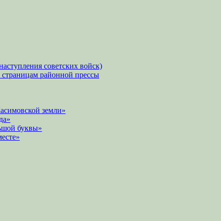
наступления советских войск)
о страницам районной прессы
Касимовской земли»
да»
ьшой буквы»
месте»