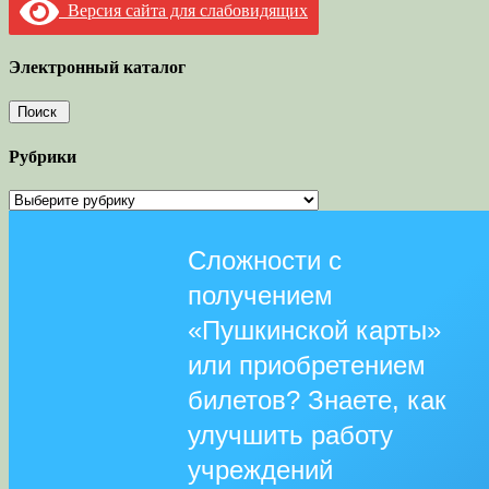
Версия сайта для слабовидящих
Электронный каталог
Рубрики
Рубрики
Сложности с
получением
«Пушкинской карты»
или приобретением
билетов? Знаете, как
улучшить работу
учреждений