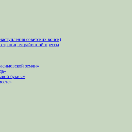
наступления советских войск)
о страницам районной прессы
Касимовской земли»
да»
ьшой буквы»
месте»