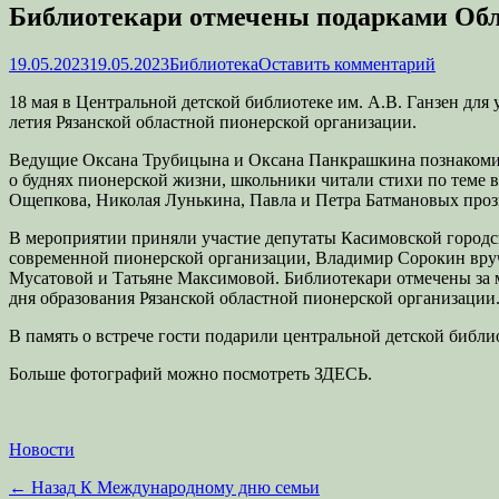
Библиотекари отмечены подарками Об
Опубликовано
Автор
19.05.2023
19.05.2023
Библиотека
Оставить комментарий
18 мая в Центральной детской библиотеке им. А.В. Ганзен для
летия Рязанской областной пионерской организации.
Ведущие Оксана Трубицына и Оксана Панкрашкина познакомили
о буднях пионерской жизни, школьники читали стихи по теме 
Ощепкова, Николая Лунькина, Павла и Петра Батмановых проз
В мероприятии приняли участие депутаты Касимовской городск
современной пионерской организации, Владимир Сорокин вру
Мусатовой и Татьяне Максимовой. Библиотекари отмечены за м
дня образования Рязанской областной пионерской организации
В память о встрече гости подарили центральной детской библи
Больше фотографий можно посмотреть ЗДЕСЬ.
Категории
Новости
Навигация
Предыдущая
← Назад
К Международному дню семьи