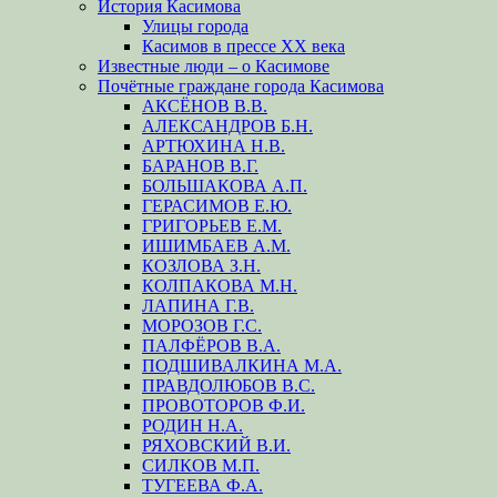
История Касимова
Улицы города
Касимов в прессе XX века
Известные люди – о Касимове
Почётные граждане города Касимова
АКСЁНОВ В.В.
АЛЕКСАНДРОВ Б.Н.
АРТЮХИНА Н.В.
БАРАНОВ В.Г.
БОЛЬШАКОВА А.П.
ГЕРАСИМОВ Е.Ю.
ГРИГОРЬЕВ Е.М.
ИШИМБАЕВ А.М.
КОЗЛОВА З.Н.
КОЛПАКОВА М.Н.
ЛАПИНА Г.В.
МОРОЗОВ Г.С.
ПАЛФЁРОВ В.А.
ПОДШИВАЛКИНА М.А.
ПРАВДОЛЮБОВ В.С.
ПРОВОТОРОВ Ф.И.
РОДИН Н.А.
РЯХОВСКИЙ В.И.
СИЛКОВ М.П.
ТУГЕЕВА Ф.А.