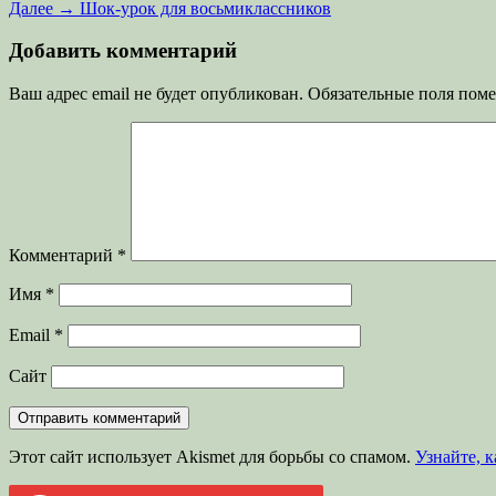
запись:
Следующая
Далее →
Шок-урок для восьмиклассников
по
запись:
записям
Добавить комментарий
Ваш адрес email не будет опубликован.
Обязательные поля пом
Комментарий
*
Имя
*
Email
*
Сайт
Этот сайт использует Akismet для борьбы со спамом.
Узнайте, 