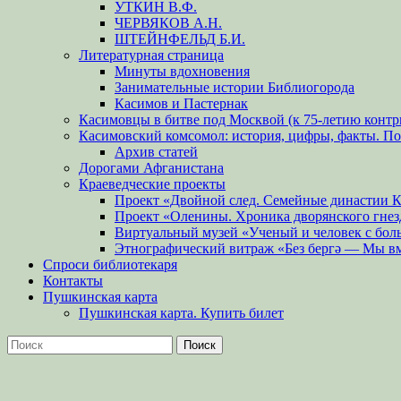
УТКИН В.Ф.
ЧЕРВЯКОВ А.Н.
ШТЕЙНФЕЛЬД Б.И.
Литературная страница
Минуты вдохновения
Занимательные истории Библиогорода
Касимов и Пастернак
Касимовцы в битве под Москвой (к 75-летию контр
Касимовский комсомол: история, цифры, факты. П
Архив статей
Дорогами Афганистана
Краеведческие проекты
Проект «Двойной след. Семейные династии 
Проект «Оленины. Хроника дворянского гнез
Виртуальный музей «Ученый и человек с бол
Этнографический витраж «Без бергə — Мы в
Спроси библиотекаря
Контакты
Пушкинская карта
Пушкинская карта. Купить билет
Поиск
Найти: