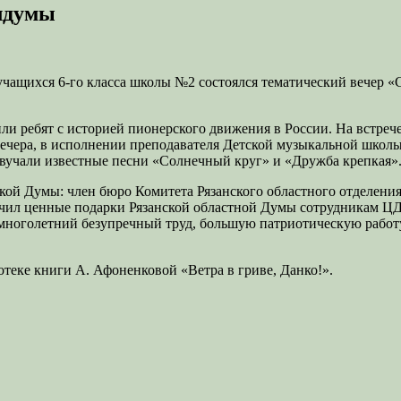
лдумы
 учащихся 6-го класса школы №2 состоялся тематический вечер «
 ребят с историей пионерского движения в России. На встреч
вечера, в исполнении преподавателя Детской музыкальной школы
вучали известные песни «Солнечный круг» и «Дружба крепкая»
ой Думы: член бюро Комитета Рязанского областного отделения
чил ценные подарки Рязанской областной Думы сотрудникам ЦД
ноголетний безупречный труд, большую патриотическую работу 
.
отеке книги А. Афоненковой «Ветра в гриве, Данко!».