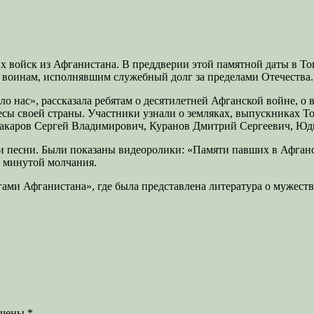
ких войск из Афганистана. В преддверии этой памятной даты в Т
воинам, исполнявшим служебный долг за пределами Отечества.
 нас», рассказала ребятам о десятилетней Афганской войне, о 
ресы своей страны. Участники узнали о земляках, выпускниках 
Макаров Сергей Владимирович, Куранов Дмитрий Сергеевич, Ю
и и песни. Были показаны видеоролики: «Памяти павших в Афган
 минутой молчания.
ми Афганистана», где была представлена литература о мужестве
ечены
*