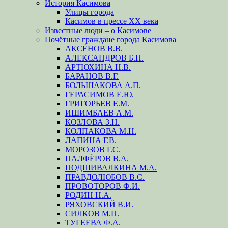
История Касимова
Улицы города
Касимов в прессе XX века
Известные люди – о Касимове
Почётные граждане города Касимова
АКСЁНОВ В.В.
АЛЕКСАНДРОВ Б.Н.
АРТЮХИНА Н.В.
БАРАНОВ В.Г.
БОЛЬШАКОВА А.П.
ГЕРАСИМОВ Е.Ю.
ГРИГОРЬЕВ Е.М.
ИШИМБАЕВ А.М.
КОЗЛОВА З.Н.
КОЛПАКОВА М.Н.
ЛАПИНА Г.В.
МОРОЗОВ Г.С.
ПАЛФЁРОВ В.А.
ПОДШИВАЛКИНА М.А.
ПРАВДОЛЮБОВ В.С.
ПРОВОТОРОВ Ф.И.
РОДИН Н.А.
РЯХОВСКИЙ В.И.
СИЛКОВ М.П.
ТУГЕЕВА Ф.А.