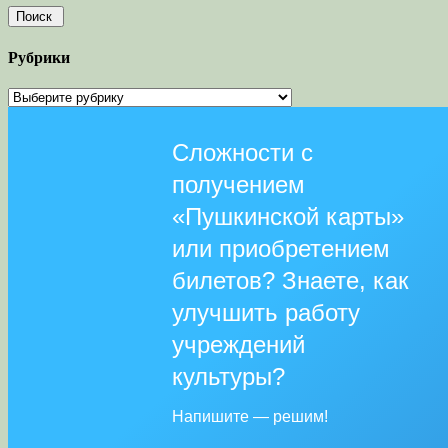
Рубрики
Рубрики
Сложности с
получением
«Пушкинской карты»
или приобретением
билетов? Знаете, как
улучшить работу
учреждений
культуры?
Напишите — решим!