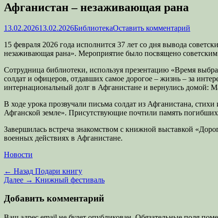
Афганистан – незаживающая рана
Опубликовано
Автор
13.02.2026
13.02.2026
Библиотека
Оставить комментарий
15 февраля 2026 года исполнится 37 лет со дня вывода советс
незаживающая рана». Мероприятие было посвящено советским 
Сотрудница библиотеки, используя презентацию «Время выбрало
солдат и офицеров, отдавших самое дорогое – жизнь – за инте
интернациональный долг в Афганистане и вернулись домой: 
В ходе урока прозвучали письма солдат из Афганистана, стих
Афганской земле». Присутствующие почтили память погибших
Завершилась встреча знакомством с книжной выставкой «Дорога
военных действиях в Афганистане.
Категории
Новости
Навигация
Предыдущая
← Назад
Подари книгу
запись:
Следующая
Далее →
Книжный фестиваль
по
запись:
записям
Добавить комментарий
Ваш адрес email не будет опубликован.
Обязательные поля пом