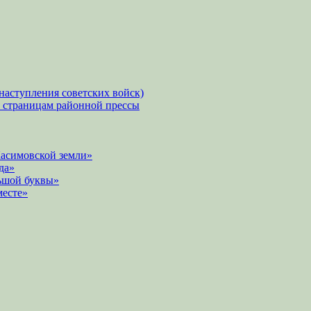
наступления советских войск)
о страницам районной прессы
Касимовской земли»
да»
ьшой буквы»
месте»