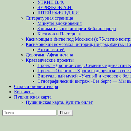
УТКИН В.Ф.
ЧЕРВЯКОВ А.Н.
ШТЕЙНФЕЛЬД Б.И.
Литературная страница
Минуты вдохновения
Занимательные истории Библиогорода
Касимов и Пастернак
Касимовцы в битве под Москвой (к 75-летию контр
Касимовский комсомол: история, цифры, факты. П
Архив статей
Дорогами Афганистана
Краеведческие проекты
Проект «Двойной след. Семейные династии 
Проект «Оленины. Хроника дворянского гнез
Виртуальный музей «Ученый и человек с бол
Этнографический витраж «Без бергə — Мы в
Спроси библиотекаря
Контакты
Пушкинская карта
Пушкинская карта. Купить билет
Поиск
Найти: